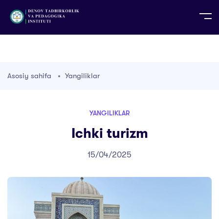
UZ
EN
RU
PS
ZH-CN
DE
HI
ID
TG
TR
Asosiy sahifa
Yangiliklar
YANGILIKLAR
Ichki turizm
15/04/2025