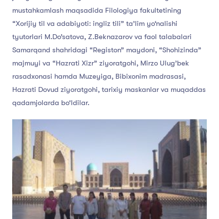
mustahkamlash maqsadida Filologiya fakultetining
“Xorijiy til va adabiyoti: ingliz tili” ta’lim yo‘nalishi
tyutorlari M.Do’satova, Z.Beknazarov va faol talabalari
Samarqand shahridagi “Registon” maydoni, “Shohizinda”
majmuyi va “Hazrati Xizr” ziyoratgohi, Mirzo Ulug’bek
rasadxonasi hamda Muzeyiga, Bibixonim madrasasi,
Hazrati Dovud ziyoratgohi, tarixiy maskanlar va muqaddas
qadamjolarda bo‘ldilar.