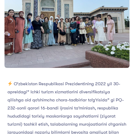
O‘zbekiston Respublikasi Prezidentining 2022 yil 30-
apreldagi“ Ichki turizm xizmatlarini diversifikatsiya
qilishga oid qo‘shimcha chora-tadbirlar to‘g‘risida” gi PQ-
232-sonli qarori 16-bandi ijrosini ta’minlash, respublika
hududidagi tarixiy maskanlarga sayohatlarni (ziyorat
turizmi) tashkil etish, talabalarning murojaatlarini o‘rganish
jarayonidagi nazariy bilimlarni bevosita amaliyot bilan