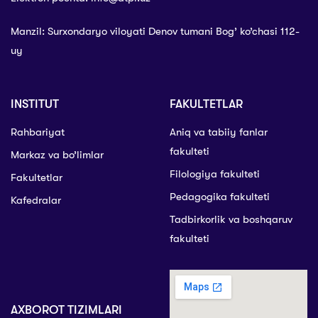
Manzil: Surxondaryo viloyati Denov tumani Bog’ ko’chasi 112-
uy
INSTITUT
FAKULTETLAR
Rahbariyat
Aniq va tabiiy fanlar
fakulteti
Markaz va bo’limlar
Filologiya fakulteti
Fakultetlar
Pedagogika fakulteti
Kafedralar
Tadbirkorlik va boshqaruv
fakulteti
AXBOROT TIZIMLARI