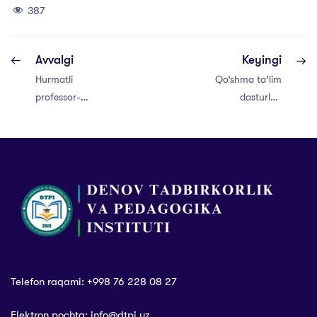
387
Avvalgi
Keyingi
Hurmatli
Qo‘shma ta’lim
professor-
dasturlari
o‘qituvchilar!
kengaymoqda
Telefon raqami: +998 76 228 08 27
Elektron pochta: info@dtpi.uz