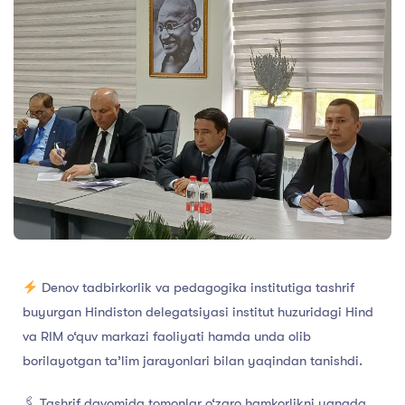
Denov tadbirkorlik va pedagogika institutiga tashrif
buyurgan Hindiston delegatsiyasi institut huzuridagi Hind
va RIM o‘quv markazi faoliyati hamda unda olib
borilayotgan ta’lim jarayonlari bilan yaqindan tanishdi.
🖇 Tashrif davomida tomonlar o‘zaro hamkorlikni yanada