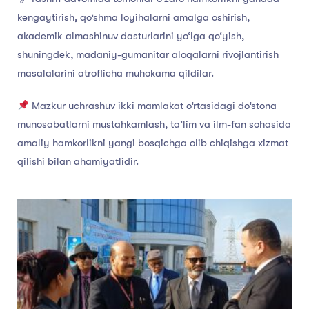
kengaytirish, qo‘shma loyihalarni amalga oshirish,
akademik almashinuv dasturlarini yo‘lga qo‘yish,
shuningdek, madaniy-gumanitar aloqalarni rivojlantirish
masalalarini atroflicha muhokama qildilar.
Mazkur uchrashuv ikki mamlakat o‘rtasidagi do‘stona
munosabatlarni mustahkamlash, ta’lim va ilm-fan sohasida
amaliy hamkorlikni yangi bosqichga olib chiqishga xizmat
qilishi bilan ahamiyatlidir.