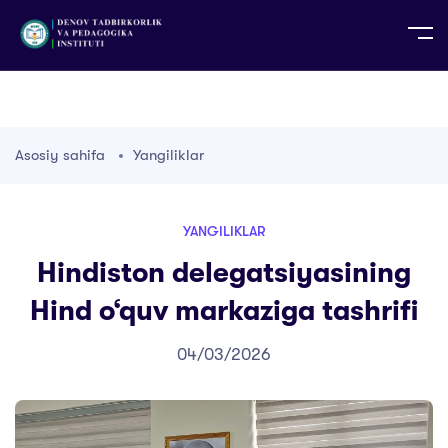
UZ
EN
RU
PS
ZH-CN
DE
HI
ID
TG
TR
Asosiy sahifa
Yangiliklar
YANGILIKLAR
Hindiston delegatsiyasining
Hind o‘quv markaziga tashrifi
04/03/2026