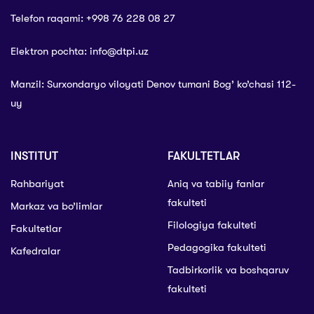
Telefon raqami: +998 76 228 08 27
Elektron pochta: info@dtpi.uz
Manzil: Surxondaryo viloyati Denov tumani Bog’ ko’chasi 112-
uy
INSTITUT
FAKULTETLAR
Rahbariyat
Aniq va tabiiy fanlar
fakulteti
Markaz va bo’limlar
Filologiya fakulteti
Fakultetlar
Pedagogika fakulteti
Kafedralar
Tadbirkorlik va boshqaruv
fakulteti