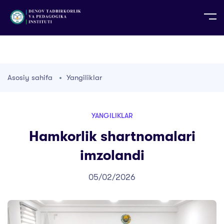
UZ
EN
RU
PS
ZH-CN
DE
HI
ID
TG
TR
Asosiy sahifa
Yangiliklar
YANGILIKLAR
Hamkorlik shartnomalari
imzolandi
05/02/2026