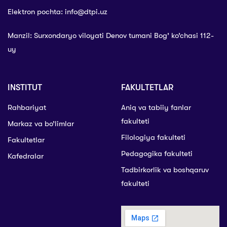
Elektron pochta: info@dtpi.uz
Manzil: Surxondaryo viloyati Denov tumani Bog’ ko’chasi 112-
uy
INSTITUT
FAKULTETLAR
Rahbariyat
Aniq va tabiiy fanlar
fakulteti
Markaz va bo’limlar
Filologiya fakulteti
Fakultetlar
Pedagogika fakulteti
Kafedralar
Tadbirkorlik va boshqaruv
fakulteti