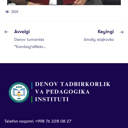
309
Avvalgi
Keyingi
Denov tumanida
Amaliy stajirovka
“Kambag‘allikdan
farovonlik sari”
dasturi ijrosi
o‘rganildi
Telefon raqami: +998 76 228 08 27