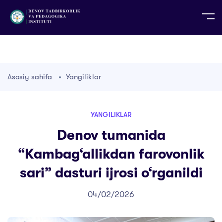
UZ
EN
RU
PS
ZH-CN
DE
HI
ID
TG
TR
Asosiy sahifa
Yangiliklar
YANGILIKLAR
Denov tumanida
“Kambag‘allikdan farovonlik
sari” dasturi ijrosi o‘rganildi
04/02/2026