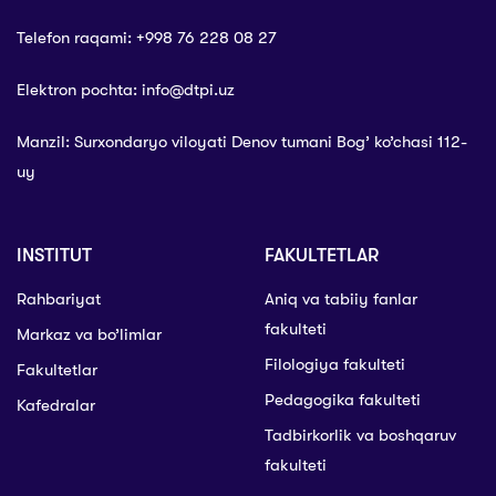
Telefon raqami: +998 76 228 08 27
Elektron pochta: info@dtpi.uz
Manzil: Surxondaryo viloyati Denov tumani Bog’ ko’chasi 112-
uy
INSTITUT
FAKULTETLAR
Rahbariyat
Aniq va tabiiy fanlar
fakulteti
Markaz va bo’limlar
Filologiya fakulteti
Fakultetlar
Pedagogika fakulteti
Kafedralar
Tadbirkorlik va boshqaruv
fakulteti