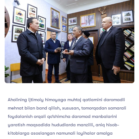
Aholining ijtimoiy himoyaga muhtoj qatlamini daromadli
mehnat bilan band qilish, xususan, tomorqadan samarali
foydalanish orqali qo‘shimcha daromad manbalarini
yaratish maqsadida hududlarda manzilli, aniq hisob-
kitoblarga asoslangan namunali loyihalar amalga