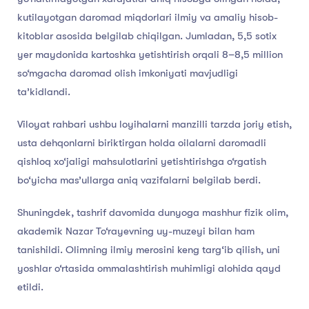
kutilayotgan daromad miqdorlari ilmiy va amaliy hisob-
kitoblar asosida belgilab chiqilgan. Jumladan, 5,5 sotix
yer maydonida kartoshka yetishtirish orqali 8–8,5 million
so‘mgacha daromad olish imkoniyati mavjudligi
ta’kidlandi.
Viloyat rahbari ushbu loyihalarni manzilli tarzda joriy etish,
usta dehqonlarni biriktirgan holda oilalarni daromadli
qishloq xo‘jaligi mahsulotlarini yetishtirishga o‘rgatish
bo‘yicha mas’ullarga aniq vazifalarni belgilab berdi.
Shuningdek, tashrif davomida dunyoga mashhur fizik olim,
akademik Nazar To‘rayevning uy-muzeyi bilan ham
tanishildi. Olimning ilmiy merosini keng targ‘ib qilish, uni
yoshlar o‘rtasida ommalashtirish muhimligi alohida qayd
etildi.