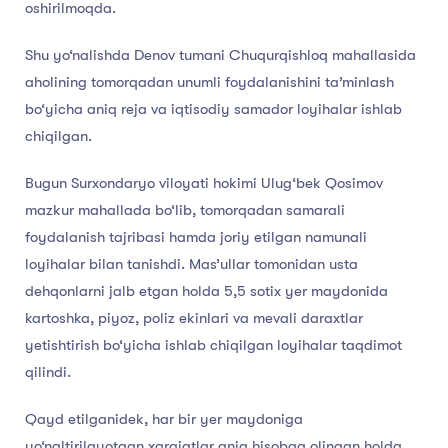
oshirilmoqda.
Shu yo‘nalishda Denov tumani Chuqurqishloq mahallasida
aholining tomorqadan unumli foydalanishini ta’minlash
bo‘yicha aniq reja va iqtisodiy samador loyihalar ishlab
chiqilgan.
Bugun Surxondaryo viloyati hokimi Ulug‘bek Qosimov
mazkur mahallada bo‘lib, tomorqadan samarali
foydalanish tajribasi hamda joriy etilgan namunali
loyihalar bilan tanishdi. Mas’ullar tomonidan usta
dehqonlarni jalb etgan holda 5,5 sotix yer maydonida
kartoshka, piyoz, poliz ekinlari va mevali daraxtlar
yetishtirish bo‘yicha ishlab chiqilgan loyihalar taqdimot
qilindi.
Qayd etilganidek, har bir yer maydoniga
yo‘naltirilayotgan xarajatlar aniq hisobga olingan holda,