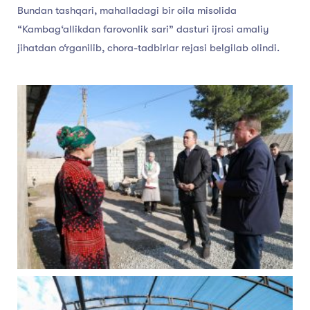
Bundan tashqari, mahalladagi bir oila misolida
“Kambag‘allikdan farovonlik sari” dasturi ijrosi amaliy
jihatdan o‘rganilib, chora-tadbirlar rejasi belgilab olindi.