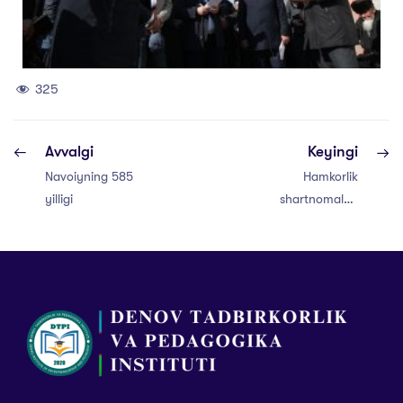
325
Avvalgi
Keyingi
Navoiyning 585
Hamkorlik
yilligi
shartnomalari
imzolandi