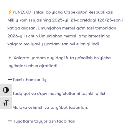
YUNESKO ishlari bo‘yicha O‘zbekiston Respublikasi
Milliy komissiyasining 2025-yil 21-apreldagi 126/25-sonli
xatiga asosan, Umumjahon merosi qo‘mitasi tomonidan
2026-yil uchun Umumjahon merosi jamg‘armasining
xalqaro moliyaviy yordami tanlovi e’lon qilindi.
Xalqaro yordam quyidagi 4 ta yo‘nalish bo‘yicha
loyihalar uchun ajratiladi:
Texnik hamkorlik;
Toggle High Contrast
Tadqiqot va o‘quv mashg‘ulotlarini tashkil qilish;
Toggle Font size
Malaka oshirish va targ‘ibot tadbirlari;
Hujjatlarni tayyorlash tadbirlari.