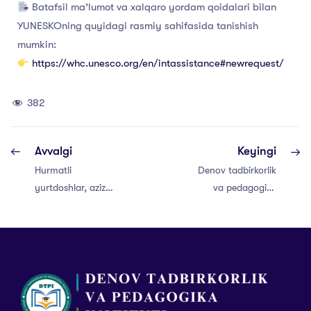
Batafsil ma’lumot va xalqaro yordam qoidalari bilan
YUNESKOning quyidagi rasmiy sahifasida tanishish
mumkin:
https://whc.unesco.org/en/intassistance#newrequest/
382
Avvalgi
Keyingi
Hurmatli
Denov tadbirkorlik
yurtdoshlar, aziz
va pedagogika
ustozlar, talabalar
institutida
va hamkorlar!
talabalar munosib
kutib olinmoqda