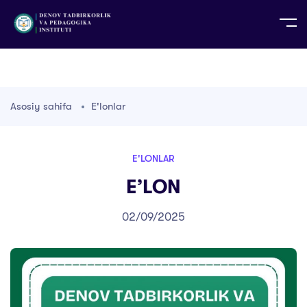
UZ
EN
RU
PS
ZH-CN
DE
HI
ID
TG
TR
Asosiy sahifa
E'lonlar
E'LONLAR
E’LON
02/09/2025