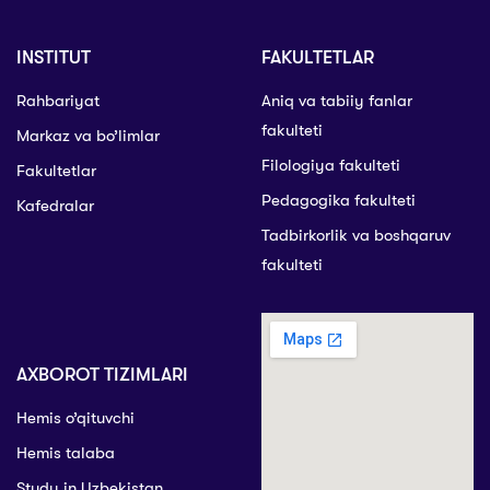
INSTITUT
FAKULTETLAR
Rahbariyat
Aniq va tabiiy fanlar
fakulteti
Markaz va bo’limlar
Filologiya fakulteti
Fakultetlar
Pedagogika fakulteti
Kafedralar
Tadbirkorlik va boshqaruv
fakulteti
AXBOROT TIZIMLARI
Hemis o’qituvchi
Hemis talaba
Study in Uzbekistan