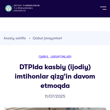
UZ
EN
RU
PS
ZH-CN
DE
HI
ID
TG
TR
Asosiy sahifa
Qabul jarayonlari
QABUL JARAYONLARI
DTPIda kasbiy (ijodiy)
imtihonlar qizg‘in davom
etmoqda
11/07/2025