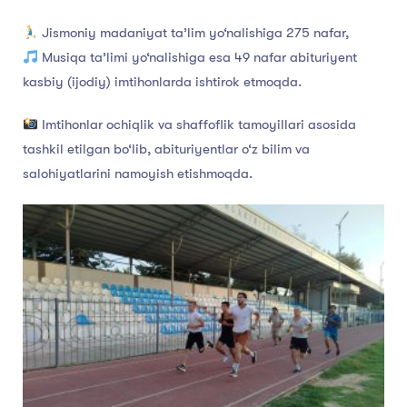
Jismoniy madaniyat ta’lim yo‘nalishiga 275 nafar,
Musiqa ta’limi yo‘nalishiga esa 49 nafar abituriyent
kasbiy (ijodiy) imtihonlarda ishtirok etmoqda.
Imtihonlar ochiqlik va shaffoflik tamoyillari asosida
tashkil etilgan bo‘lib, abituriyentlar o‘z bilim va
salohiyatlarini namoyish etishmoqda.