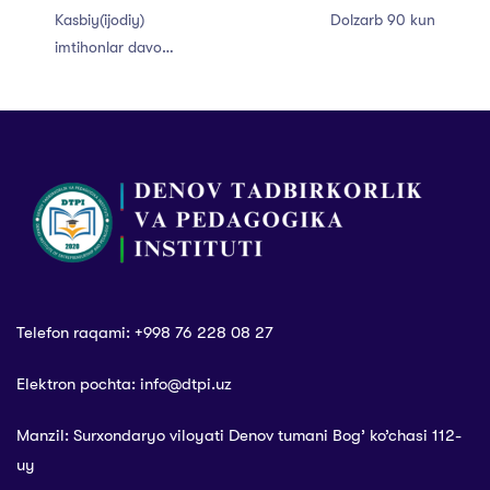
Kasbiy(ijodiy)
Dolzarb 90 kun
imtihonlar davom
etmoqda
Telefon raqami: +998 76 228 08 27
Elektron pochta: info@dtpi.uz
Manzil: Surxondaryo viloyati Denov tumani Bog’ ko’chasi 112-
uy