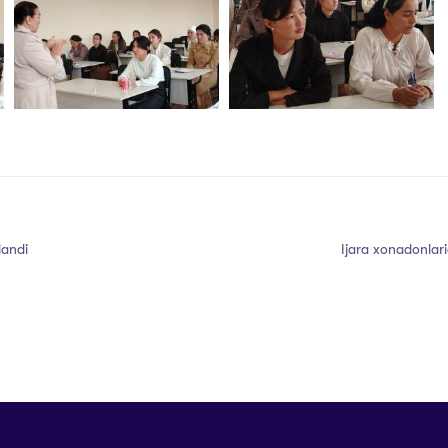
landi
Ijara xonadonlari