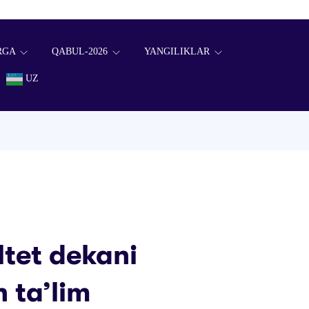
RGA
QABUL-2026
YANGILIKLAR
UZ
ltet dekani
 ta’lim