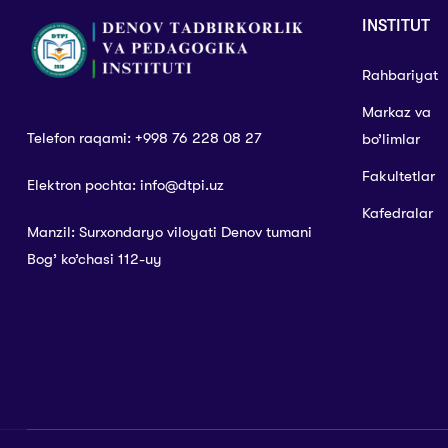
INSTITUT
Rahbariyat
Markaz va
Telefon raqami: +998 76 228 08 27
bo’limlar
Fakultetlar
Elektron pochta: info@dtpi.uz
Kafedralar
Manzil: Surxondaryo viloyati Denov tumani
Bog’ ko’chasi 112-uy