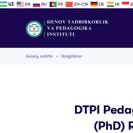
UZ
EN
RU
PS
ZH-CN
DE
HI
I
Asosiy sahifa
Yangiliklar
DTPI Pedag
(PhD) 