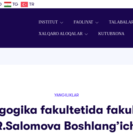
D
TG
TR
INSTITUT
FAOLIYAT
TALABALA
XALQARO ALOQALAR
KUTUBXONA
YANGILIKLAR
ogika fakultetida faku
R.Salomova Boshlang’ich