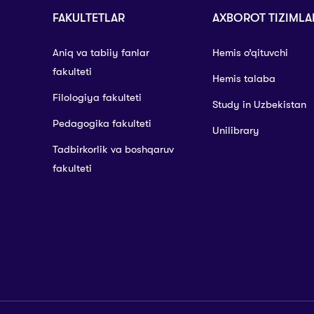
FAKULTETLAR
AXBOROT TIZIMLA
Aniq va tabiiy fanlar
Hemis o’qituvchi
fakulteti
Hemis talaba
Filologiya fakulteti
Study in Uzbekistan
Pedagogika fakulteti
Unilibrary
Tadbirkorlik va boshqaruv
fakulteti