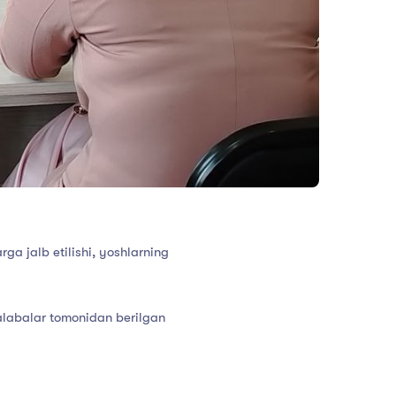
arga jalb etilishi, yoshlarning
talabalar tomonidan berilgan