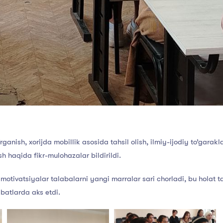
rganish, xorijda mobillik asosida tahsil olish, ilmiy-ijodiy to’garakl
sh haqida fikr-mulohazalar bildirildi.
otivatsiyalar talabalarni yangi marralar sari chorladi, bu holat 
abatlarda aks etdi.