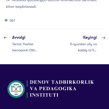
bilan taqdirlanadi.
361
Avvalgi
Keyingi
Termiz Yoshlar
5-iyundan oliy va
texnoparki DM
kasbiy taʼlim
tomonidan tashkil
muassasalariga
etilganInnoX
oʻqishga kirish
biznes inkubator
uchun qabul
va akselerator
boshlanadi
dasturining 3-
mavsumi ga start
berildi.