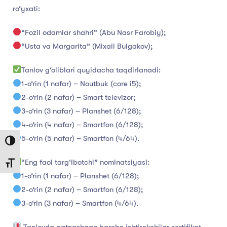
ro‘yxati:
“Fozil odamlar shahri” (Abu Nasr Farobiy);
“Usta va Margarita” (Mixail Bulgakov);
Tanlov g‘oliblari quyidacha taqdirlanadi:
1-o‘rin (1 nafar) – Noutbuk (core i5);
2-o‘rin (2 nafar) – Smart televizor;
3-o‘rin (3 nafar) – Planshet (6/128);
4-o‘rin (4 nafar) – Smartfon (6/128);
5-o‘rin (5 nafar) – Smartfon (4/64).
Toggle High Contrast
“Eng faol targ‘ibotchi” nominatsiyasi:
Toggle Font size
1-o‘rin (1 nafar) – Planshet (6/128);
2-o‘rin (2 nafar) – Smartfon (6/128);
3-o‘rin (3 nafar) – Smartfon (4/64).
Tanlovda qatnashgan barcha ishtirokchilar sertifikat