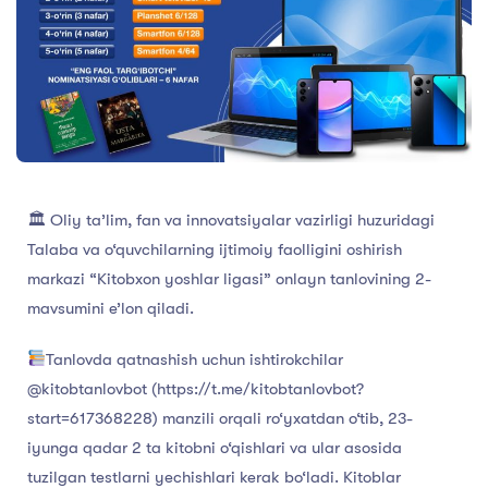
🏛 Oliy ta’lim, fan va innovatsiyalar vazirligi huzuridagi
Talaba va o‘quvchilarning ijtimoiy faolligini oshirish
markazi “Kitobxon yoshlar ligasi” onlayn tanlovining 2-
mavsumini e’lon qiladi.
Tanlovda qatnashish uchun ishtirokchilar
@kitobtanlovbot (https://t.me/kitobtanlovbot?
start=617368228) manzili orqali ro‘yxatdan o‘tib, 23-
iyunga qadar 2 ta kitobni o‘qishlari va ular asosida
tuzilgan testlarni yechishlari kerak bo‘ladi. Kitoblar