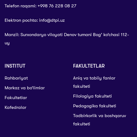
Telefon raqami: +998 76 228 08 27
Elektron pochta: info@dtpi.uz
Manzil: Surxondaryo viloyati Denov tumani Bog’ ko’chasi 112-
uy
INSTITUT
FAKULTETLAR
Rahbariyat
Aniq va tabiiy fanlar
fakulteti
Markaz va bo’limlar
Filologiya fakulteti
Fakultetlar
Pedagogika fakulteti
Kafedralar
Tadbirkorlik va boshqaruv
fakulteti