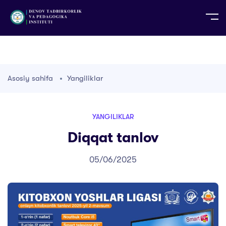
UZ
EN
RU
PS
ZH-CN
DE
HI
ID
TG
TR
Asosiy sahifa
Yangiliklar
YANGILIKLAR
Diqqat tanlov
05/06/2025