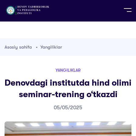
UZ
EN
RU
PS
ZH-CN
DE
HI
ID
TG
TR
Asosiy sahifa
Yangiliklar
YANGILIKLAR
Denovdagi institutda hind olimi
seminar-trening o‘tkazdi
05/05/2025