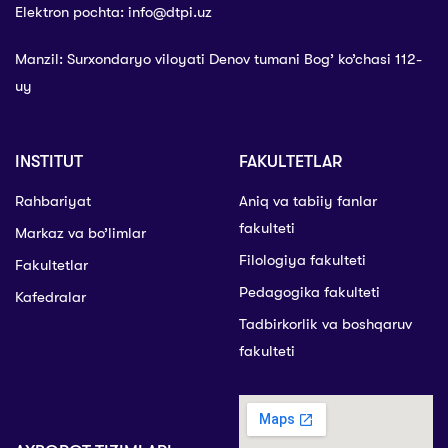
Elektron pochta: info@dtpi.uz
Manzil: Surxondaryo viloyati Denov tumani Bog’ ko’chasi 112-
uy
INSTITUT
FAKULTETLAR
Rahbariyat
Aniq va tabiiy fanlar
fakulteti
Markaz va bo’limlar
Filologiya fakulteti
Fakultetlar
Pedagogika fakulteti
Kafedralar
Tadbirkorlik va boshqaruv
fakulteti