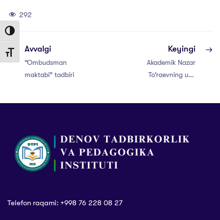
292
Toggle High Contrast
Avvalgi
Keyingi
Toggle Font size
“Ombudsman
Akademik Nazar
maktabi” tadbiri
To‘raevning uy-
muzeyi ochildi
Telefon raqami: +998 76 228 08 27