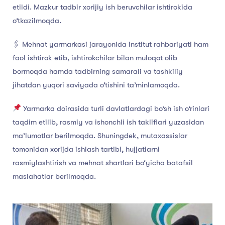
etildi. Mazkur tadbir xorijiy ish beruvchilar ishtirokida
o‘tkazilmoqda.
🖇 Mehnat yarmarkasi jarayonida institut rahbariyati ham
faol ishtirok etib, ishtirokchilar bilan muloqot olib
bormoqda hamda tadbirning samarali va tashkiliy
jihatdan yuqori saviyada o‘tishini ta’minlamoqda.
Yarmarka doirasida turli davlatlardagi bo‘sh ish o‘rinlari
taqdim etilib, rasmiy va ishonchli ish takliflari yuzasidan
ma’lumotlar berilmoqda. Shuningdek, mutaxassislar
tomonidan xorijda ishlash tartibi, hujjatlarni
rasmiylashtirish va mehnat shartlari bo‘yicha batafsil
maslahatlar berilmoqda.