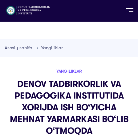
UZ
EN
RU
PS
ZH-CN
DE
HI
ID
TG
TR
Asosiy sahifa
Yangiliklar
YANGILIKLAR
DENOV TADBIRKORLIK VA
PEDAGOGIKA INSTITUTIDA
XORIJDA ISH BO‘YICHA
MEHNAT YARMARKASI BO‘LIB
O‘TMOQDA