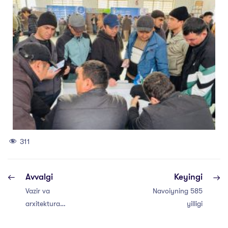
311
Avvalgi
Keyingi
Vazir va
Navoiyning 585
arxitektura
yilligi
yoʻnalishida