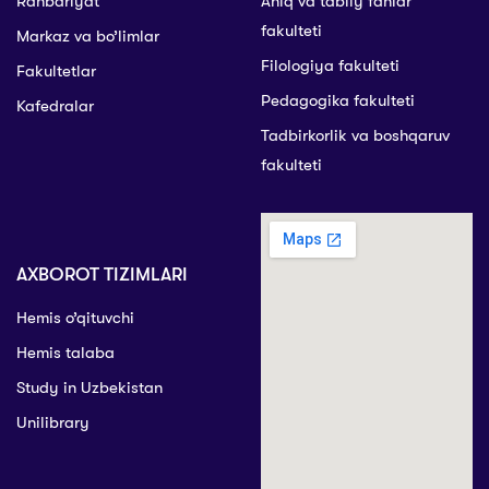
Rahbariyat
Aniq va tabiiy fanlar
fakulteti
Markaz va bo’limlar
Filologiya fakulteti
Fakultetlar
Pedagogika fakulteti
Kafedralar
Tadbirkorlik va boshqaruv
fakulteti
AXBOROT TIZIMLARI
Hemis o’qituvchi
Hemis talaba
Study in Uzbekistan
Unilibrary