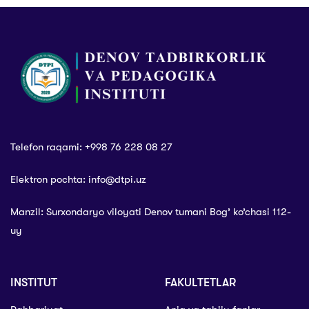
kadrlar
tayyorlovchi
oliygohlar
rahbarlari
ishtirokida
yigʻilish boʻlib
oʻtdi
Telefon raqami: +998 76 228 08 27
Elektron pochta: info@dtpi.uz
Manzil: Surxondaryo viloyati Denov tumani Bog’ ko’chasi 112-
uy
INSTITUT
FAKULTETLAR