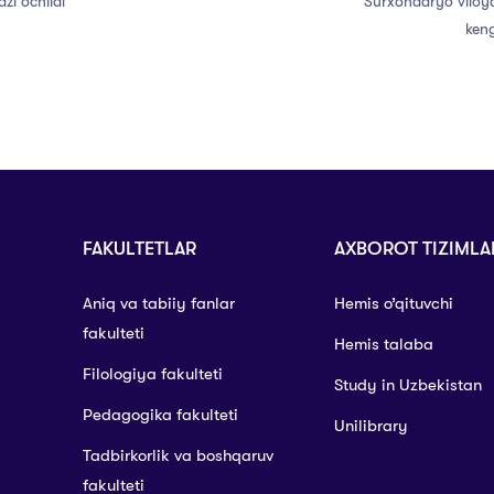
zi ochildi
Surxondaryo viloy
keng
FAKULTETLAR
AXBOROT TIZIMLA
Aniq va tabiiy fanlar
Hemis o’qituvchi
fakulteti
Hemis talaba
Filologiya fakulteti
Study in Uzbekistan
Pedagogika fakulteti
Unilibrary
Tadbirkorlik va boshqaruv
fakulteti