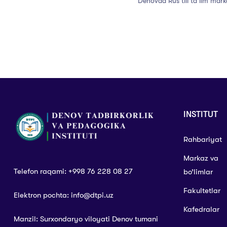
Denovda Rus tili taʼlim marka
INSTITUT
Rahbariyat
Markaz va
Telefon raqami: +998 76 228 08 27
bo’limlar
Fakultetlar
Elektron pochta: info@dtpi.uz
Kafedralar
Manzil: Surxondaryo viloyati Denov tumani