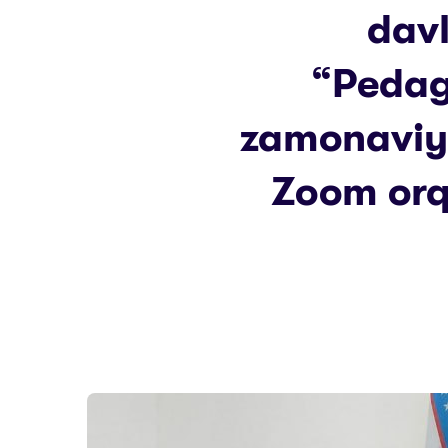
davl
“Pedag
zamonaviy 
Zoom orq