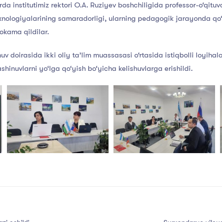
 institutimiz rektori O.A. Ruziyev boshchiligida professor-o‘qituvchi
nologiyalarining samaradorligi, ularning pedagogik jarayonda qo‘l
okama qildilar.
v doirasida ikki oliy ta’lim muassasasi o‘rtasida istiqbolli loyihala
hinuvlarni yo‘lga qo‘yish bo‘yicha kelishuvlarga erishildi.