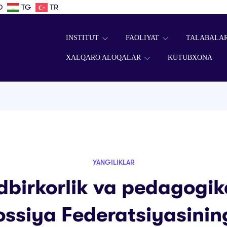
D
TG
TR
INSTITUT
FAOLIYAT
TALABALA
XALQARO ALOQALAR
KUTUBXONA
YANGILIKLAR
birkorlik va pedagogika
ssiya Federatsiyasinin