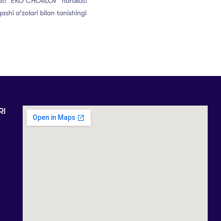
ati “EKO CHORLOV” harakati
ashi a’zolari bilan tanishing!
RI