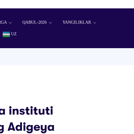
RGA
QABUL-2026
YANGILIKLAR
UZ
 instituti
g Adigeya