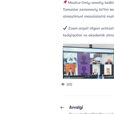
Mazkur ilmiy-amaliy tadbirda
Tomonlar zamonaviy ta’lim tex
almashinuvi masalalarini muh
Zoom orqali o’tgan uchrashu
tadqiqotlar va akademik almas
315
Avvalgi