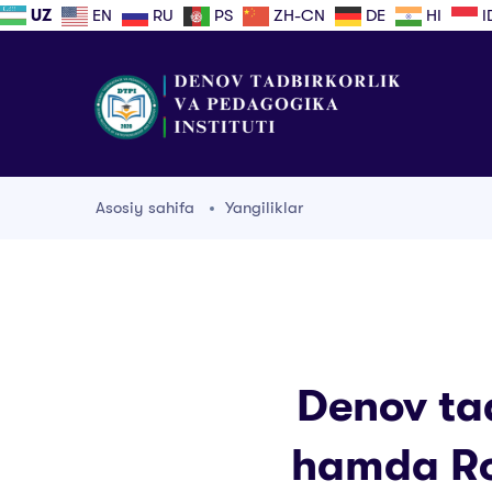
UZ
EN
RU
PS
ZH-CN
DE
HI
I
Asosiy sahifa
Yangiliklar
Denov tad
hamda Ro