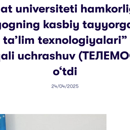
at universiteti hamkorl
ogning kasbiy tayyorga
ta’lim texnologiyalari
ali uchrashuv (ТЕЛЕМОС
o‘tdi
24/04/2025