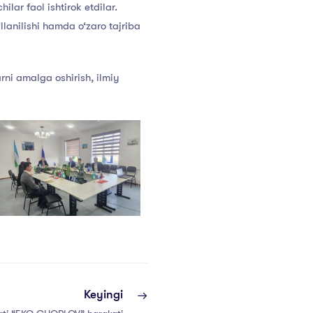
lar faol ishtirok etdilar.
lanilishi hamda o‘zaro tajriba
rni amalga oshirish, ilmiy
Keyingi