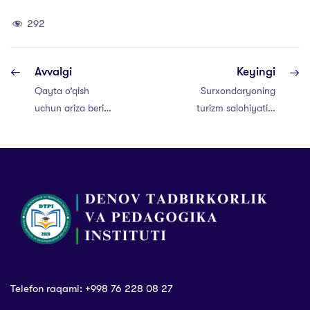
292
Avvalgi
Keyingi
Qayta o’qish
Surxondaryoning
uchun ariza berish
turizm salohiyatini
muddati
ishga solib, yiliga
tugashiga 1 kun
1 milliard dollarlik
qoldi
tushum qilsa
bo’ladi
Telefon raqami: +998 76 228 08 27