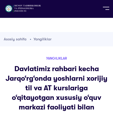
UZ
EN
RU
PS
ZH-CN
DE
HI
ID
TG
TR
Asosiy sahifa
Yangiliklar
YANGILIKLAR
Davlatimiz rahbari kecha
Jarqo‘rg‘onda yoshlarni xorijiy
til va AT kurslariga
o‘qitayotgan xususiy o‘quv
markazi faoliyati bilan