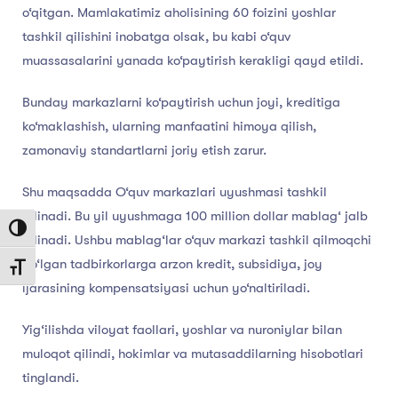
o‘qitgan. Mamlakatimiz aholisining 60 foizini yoshlar
tashkil qilishini inobatga olsak, bu kabi o‘quv
muassasalarini yanada ko‘paytirish kerakligi qayd etildi.
Bunday markazlarni ko‘paytirish uchun joyi, kreditiga
ko‘maklashish, ularning manfaatini himoya qilish,
zamonaviy standartlarni joriy etish zarur.
Shu maqsadda O‘quv markazlari uyushmasi tashkil
qilinadi. Bu yil uyushmaga 100 million dollar mablag‘ jalb
Toggle High Contrast
qilinadi. Ushbu mablag‘lar o‘quv markazi tashkil qilmoqchi
bo‘lgan tadbirkorlarga arzon kredit, subsidiya, joy
Toggle Font size
ijarasining kompensatsiyasi uchun yo‘naltiriladi.
Yig‘ilishda viloyat faollari, yoshlar va nuroniylar bilan
muloqot qilindi, hokimlar va mutasaddilarning hisobotlari
tinglandi.