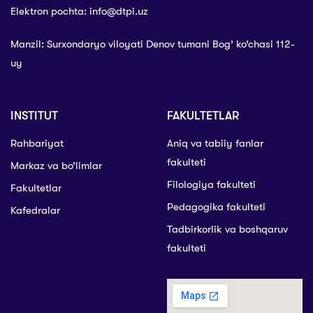
Elektron pochta: info@dtpi.uz
Manzil: Surxondaryo viloyati Denov tumani Bog’ ko’chasi 112-
uy
INSTITUT
FAKULTETLAR
Rahbariyat
Aniq va tabiiy fanlar
fakulteti
Markaz va bo’limlar
Filologiya fakulteti
Fakultetlar
Pedagogika fakulteti
Kafedralar
Tadbirkorlik va boshqaruv
fakulteti