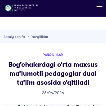
UZ
EN
RU
PS
ZH-CN
DE
HI
ID
TG
TR
Asosiy sahifa
Yangiliklar
YANGILIKLAR
Bog’chalardagi o’rta maxsus
ma’lumotli pedagoglar dual
ta’lim asosida o’qitiladi
26/06/2026