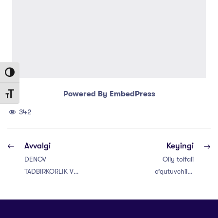
Toggle High Contrast
Powered By EmbedPress
Toggle Font size
342
Avvalgi
Keyingi
DENOV
Oliy toifali
TADBIRKORLIK VA
o’qutuvchilar
PEDAGOGIKA
pedagogika
INSTITUTIGA
yo’nalishlariga
IKKINCHI VA
maqsadli