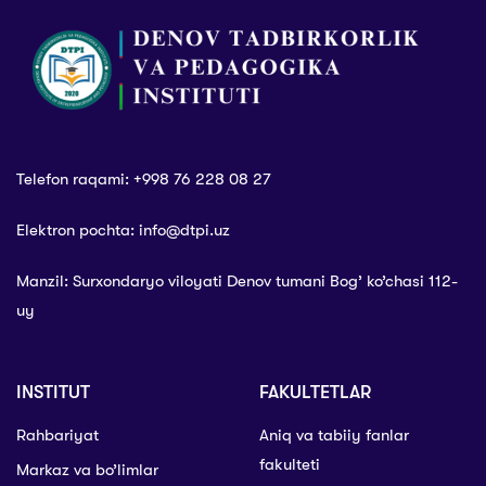
UNDAN KEYINGI
magistraturaga
OLIY TA’LIM
qabul qilinadi
UCHUN QABUL
10-IYULDAN
BOSHLANADI
Telefon raqami: +998 76 228 08 27
Elektron pochta: info@dtpi.uz
Manzil: Surxondaryo viloyati Denov tumani Bog’ ko’chasi 112-
uy
INSTITUT
FAKULTETLAR
Rahbariyat
Aniq va tabiiy fanlar
fakulteti
Markaz va bo’limlar