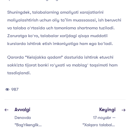
Shuningdek, talabalarning amaliyoti xarajatlarini
moliyalashtirish uchun oliy taʼlim muassasasi, ish beruvchi
va talaba oʻrtasida uch tomonlama shartnoma tuziladi.
Zaruratga koʻra, talabalar xorijdagi qisqa muddatli
kurslarda ishtirok etish imkoniyatiga ham ega boʻladi.
Qarorda “Kelajakka qadam” dasturida ishtirok etuvchi
sakkizta tijorat banki roʻyxati va mablagʻ taqsimoti ham
tasdiqlandi.
987
Avvalgi
Keyingi
Denovda
17-noyabr —
“Bag‘rikenglik
“Xalqaro talabalar