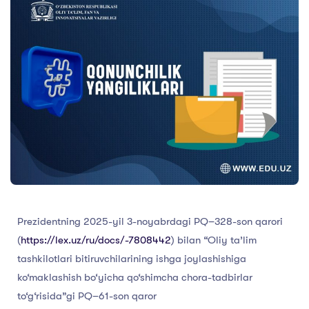
Prezidentning 2025-yil 3-noyabrdagi PQ–328-son qarori
(
https://lex.uz/ru/docs/-7808442
) bilan “Oliy ta’lim
tashkilotlari bitiruvchilarining ishga joylashishiga
ko‘maklashish bo‘yicha qo‘shimcha chora-tadbirlar
to‘g‘risida”gi PQ–61-son qaror