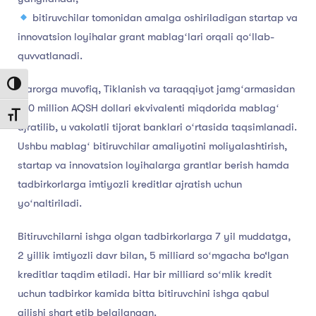
bitiruvchilar tomonidan amalga oshiriladigan startap va
innovatsion loyihalar grant mablagʻlari orqali qoʻllab-
quvvatlanadi.
Toggle High Contrast
Qarorga muvofiq, Tiklanish va taraqqiyot jamgʻarmasidan
100 million AQSH dollari ekvivalenti miqdorida mablagʻ
Toggle Font size
ajratilib, u vakolatli tijorat banklari oʻrtasida taqsimlanadi.
Ushbu mablagʻ bitiruvchilar amaliyotini moliyalashtirish,
startap va innovatsion loyihalarga grantlar berish hamda
tadbirkorlarga imtiyozli kreditlar ajratish uchun
yoʻnaltiriladi.
Bitiruvchilarni ishga olgan tadbirkorlarga 7 yil muddatga,
2 yillik imtiyozli davr bilan, 5 milliard soʻmgacha bo‘lgan
kreditlar taqdim etiladi. Har bir milliard soʻmlik kredit
uchun tadbirkor kamida bitta bitiruvchini ishga qabul
qilishi shart etib belgilangan.