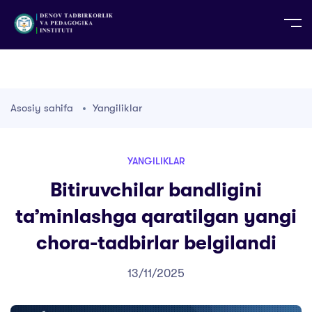
UZ
EN
RU
PS
ZH-CN
DE
HI
ID
TG
TR
Asosiy sahifa
Yangiliklar
YANGILIKLAR
Bitiruvchilar bandligini
taʼminlashga qaratilgan yangi
chora-tadbirlar belgilandi
13/11/2025