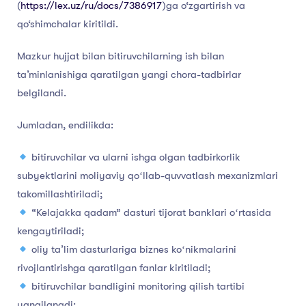
(
https://lex.uz/ru/docs/7386917
)ga o‘zgartirish va
qo‘shimchalar kiritildi.
Mazkur hujjat bilan bitiruvchilarning ish bilan
taʼminlanishiga qaratilgan yangi chora-tadbirlar
belgilandi.
Jumladan, endilikda:
bitiruvchilar va ularni ishga olgan tadbirkorlik
subyektlarini moliyaviy qoʻllab-quvvatlash mexanizmlari
takomillashtiriladi;
“Kelajakka qadam” dasturi tijorat banklari oʻrtasida
kengaytiriladi;
oliy taʼlim dasturlariga biznes koʻnikmalarini
rivojlantirishga qaratilgan fanlar kiritiladi;
bitiruvchilar bandligini monitoring qilish tartibi
yangilanadi;