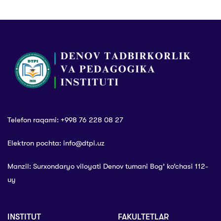
haftaligi”
kuni”
doirasida
mazmunli tadbir
bo‘lib o‘tdi
Telefon raqami: +998 76 228 08 27
Elektron pochta: info@dtpi.uz
Manzil: Surxondaryo viloyati Denov tumani Bog’ ko’chasi 112-
uy
INSTITUT
FAKULTETLAR