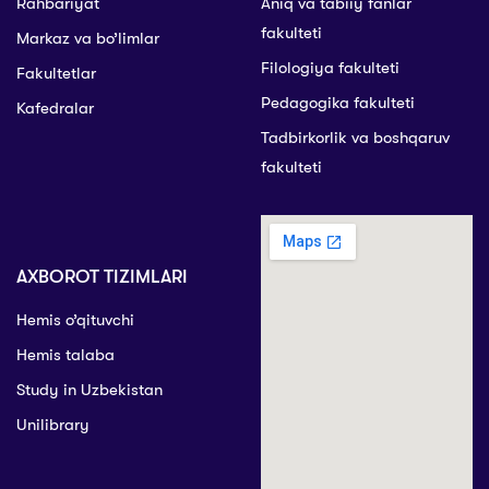
Rahbariyat
Aniq va tabiiy fanlar
fakulteti
Markaz va bo’limlar
Filologiya fakulteti
Fakultetlar
Pedagogika fakulteti
Kafedralar
Tadbirkorlik va boshqaruv
fakulteti
AXBOROT TIZIMLARI
Hemis o’qituvchi
Hemis talaba
Study in Uzbekistan
Unilibrary