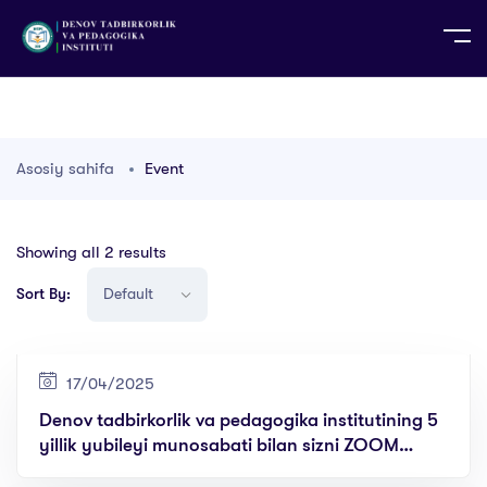
UZ
EN
RU
PS
ZH-CN
DE
HI
ID
TG
TR
Asosiy sahifa
Event
Showing all 2 results
Sort By:
17/04/2025
Denov tadbirkorlik va pedagogika institutining 5
yillik yubileyi munosabati bilan sizni ZOOM
orqali o’tkaziladigan XALQARO ILMIY-AMALIY