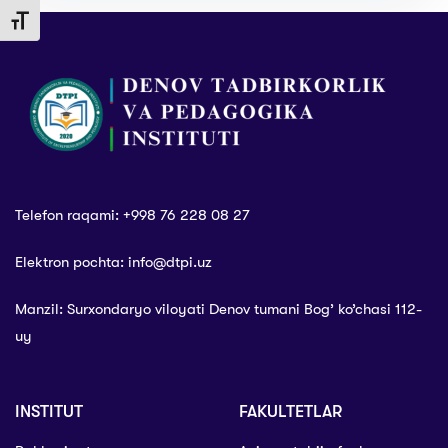
Toggle Font size
Telefon raqami: +998 76 228 08 27
Elektron pochta: info@dtpi.uz
Manzil: Surxondaryo viloyati Denov tumani Bog’ ko’chasi 112-
uy
INSTITUT
FAKULTETLAR