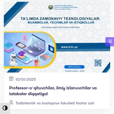
KONFERENSIYAga taklif qilamiz!
10/01/2025
Professor-oʻqituvchilar, ilmiy izlanuvchilar va
talabalar diqqatiga!
Tadbirkorlik va boshqaruv fakulteti faollar zali
Toggle High Contrast