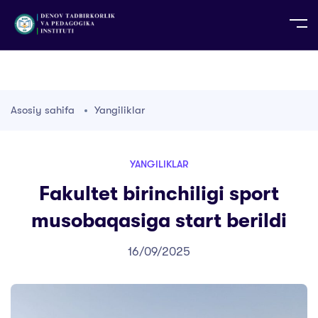
UZ
EN
RU
PS
ZH-CN
DE
HI
ID
TG
TR
Asosiy sahifa
Yangiliklar
YANGILIKLAR
Fakultet birinchiligi sport
musobaqasiga start berildi
16/09/2025