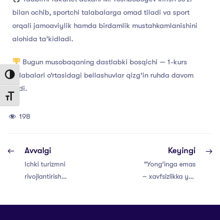
bilan ochib, sportchi talabalarga omad tiladi va sport
orqali jamoaviylik hamda birdamlik mustahkamlanishini
alohida ta’kidladi.
Bugun musobaqaning dastlabki bosqichi — 1-kurs
talabalari o‘rtasidagi bellashuvlar qizg‘in ruhda davom
Toggle High Contrast
etdi.
Toggle Font size
198
Avvalgi
Keyingi
Ichki turizmni
“Yong‘inga emas
rivojlantirish
– xavfsizlikka yo‘l
bo‘yicha amaliy
ochaylik!”
tadbir