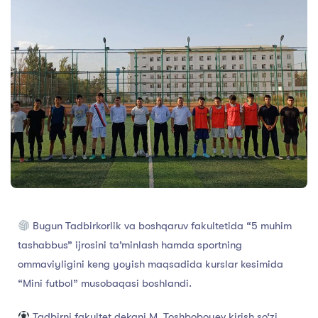
Bugun Tadbirkorlik va boshqaruv fakultetida “5 muhim
tashabbus” ijrosini ta’minlash hamda sportning
ommaviyligini keng yoyish maqsadida kurslar kesimida
“Mini futbol” musobaqasi boshlandi.
Tadbirni fakultet dekani M. Toshboboyev kirish so‘zi