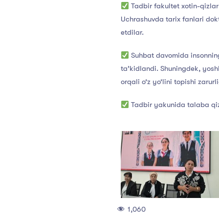
Tadbir fakultet xotin-qizla
Uchrashuvda tarix fanlari dokt
etdilar.
Suhbat davomida insonning 
ta’kidlandi. Shuningdek, yos
orqali o‘z yo‘lini topishi zarurl
Tadbir yakunida talaba qizl
1,060