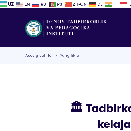
UZ
EN
RU
PS
ZH-CN
DE
HI
I
Asosiy sahifa
Yangiliklar
🏛 Tadbirk
kelaj