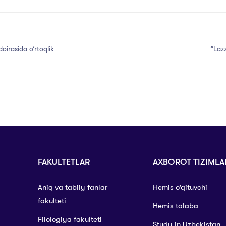
oirasida o‘rtoqlik
“Lazz
FAKULTETLAR
AXBOROT TIZIMLA
Aniq va tabiiy fanlar
Hemis o’qituvchi
fakulteti
Hemis talaba
Filologiya fakulteti
Study in Uzbekistan