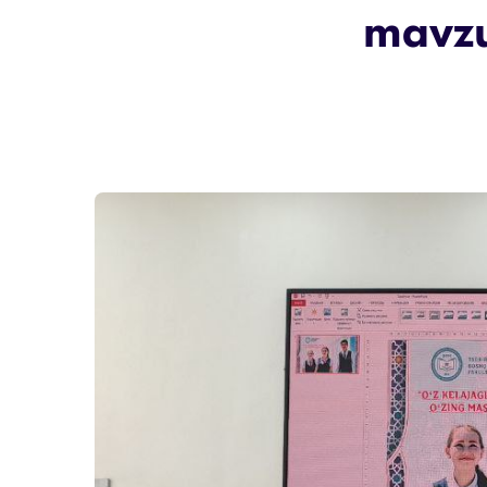
mavzu