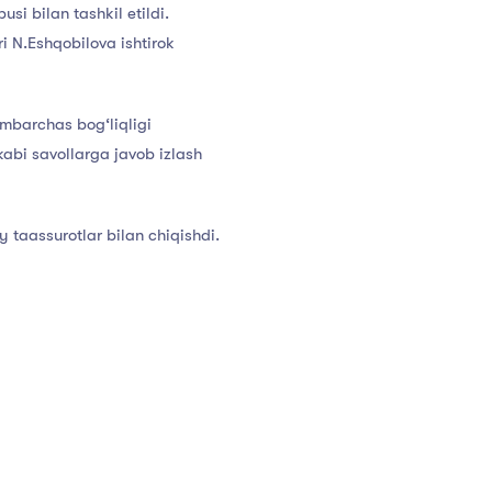
i bilan tashkil etildi.
ri N.Eshqobilova ishtirok
mbarchas bog‘liqligi
abi savollarga javob izlash
y taassurotlar bilan chiqishdi.