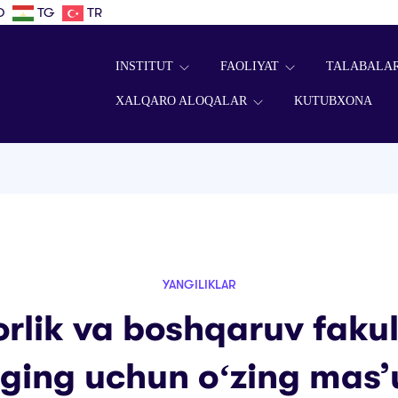
D
TG
TR
INSTITUT
FAOLIYAT
TALABALA
XALQARO ALOQALAR
KUTUBXONA
YANGILIKLAR
orlik va boshqaruv fakul
aging uchun oʻzing masʼ