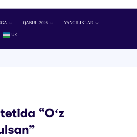
RGA
QABUL-2026
YANGILIKLAR
UZ
tetida “Oʻz
ulsan”