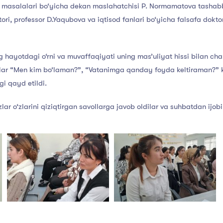
r masalalari bo‘yicha dekan maslahatchisi P. Normamatova tashabbus
ori, professor D.Yaqubova va iqtisod fanlari bo‘yicha falsafa dokto
hayotdagi o‘rni va muvaffaqiyati uning mas’uliyat hissi bilan cha
hlar “Men kim bo‘laman?”, “Vatanimga qanday foyda keltiraman?” k
igi qayd etildi.
ar o‘zlarini qiziqtirgan savollarga javob oldilar va suhbatdan ijobi