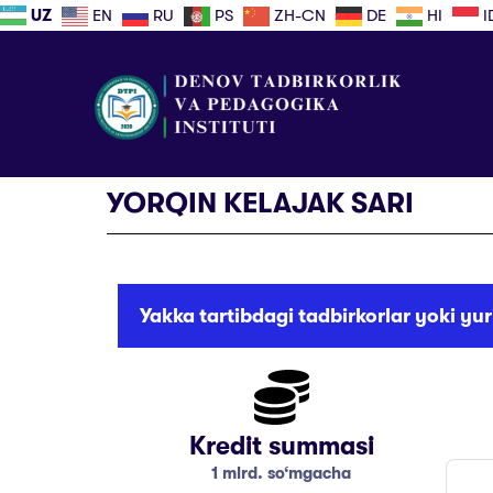
UZ
EN
RU
PS
ZH-CN
DE
HI
I
YORQIN KELAJAK SARI
Yakka tartibdagi tadbirkorlar yoki yur
Kredit summasi
1 mlrd. so‘mgacha