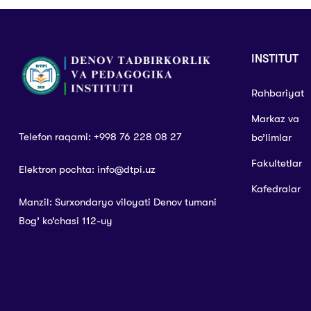
INSTITUT
Rahbariyat
Markaz va
Telefon raqami: +998 76 228 08 27
bo’limlar
Fakultetlar
Elektron pochta: info@dtpi.uz
Kafedralar
Manzil: Surxondaryo viloyati Denov tumani
Bog’ ko’chasi 112-uy