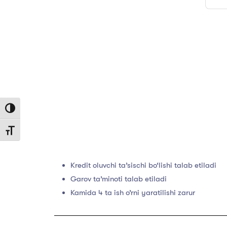
Toggle High Contrast
Toggle Font size
Kredit oluvchi ta’sischi bo‘lishi talab etiladi
Garov ta’minoti talab etiladi
Kamida 4 ta ish o’rni yaratilishi zarur