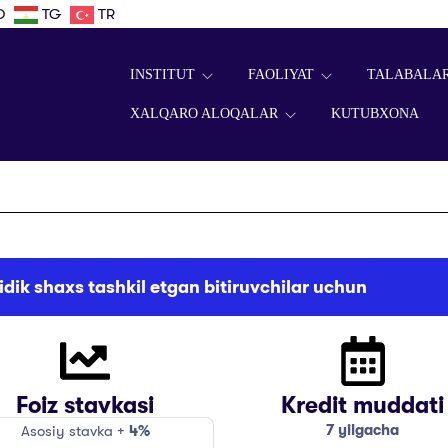
D
TG
TR
INSTITUT
FAOLIYAT
TALABALA
XALQARO ALOQALAR
KUTUBXONA
idik shaxs tashkil etgan bitiruvchilar uchun
Foiz stavkasi
Kredit muddati
7 yilgacha
Asosiy stavka +
4%