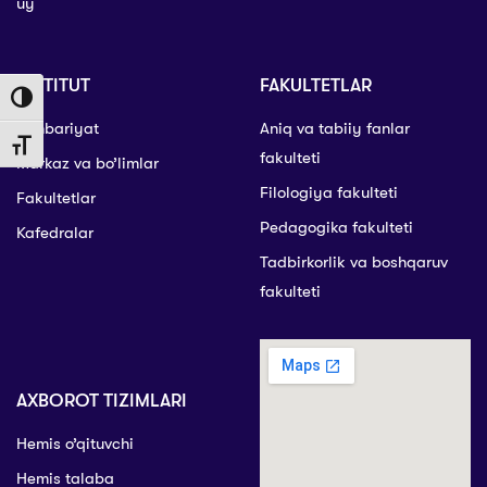
uy
INSTITUT
FAKULTETLAR
Toggle High Contrast
Rahbariyat
Aniq va tabiiy fanlar
Toggle Font size
fakulteti
Markaz va bo’limlar
Filologiya fakulteti
Fakultetlar
Pedagogika fakulteti
Kafedralar
Tadbirkorlik va boshqaruv
fakulteti
AXBOROT TIZIMLARI
Hemis o’qituvchi
Hemis talaba