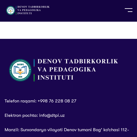
UZ
EN
RU
PS
ZH-CN
DE
HI
ID
TG
TR
Telefon raqami: +998 76 228 08 27
Elektron pochta: info@dtpi.uz
Manzil: Surxondaryo viloyati Denov tumani Bog’ ko’chasi 112-