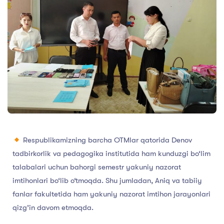
Respublikamizning barcha OTMlar qatorida Denov
tadbirkorlik va pedagogika institutida ham kunduzgi bo‘lim
talabalari uchun bahorgi semestr yakuniy nazorat
imtihonlari bo‘lib o‘tmoqda. Shu jumladan, Aniq va tabiiy
fanlar fakultetida ham yakuniy nazorat imtihon jarayonlari
qizg’in davom etmoqda.