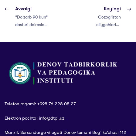
Avvalgi
Keyingi
“Dolzarb 90 kun”
Qozog‘iston
dasturi doirasida
oliygohlarida
milliy kinofilmlar
bepul o‘qish
namoyishi tashkil
imkoniyati!
etildi
Telefon raqami: +998 76 228 08 27
Elektron pochta: info@dtpi.uz
Manzil: Surxondaryo viloyati Denov tumani Bog’ ko’chasi 112-