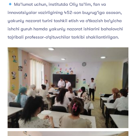
Ma’lumot uchun, institutda Oliy ta’lim, fan va
innovatsiyalar vazirligining 452-son buyrug‘iga asosan,
yakuniy nazorat turini tashkil etish va o‘tkazish bo‘yicha
ishchi guruh hamda yakuniy nazorat ishlarini baholovchi
tajribali professor-o‘qituvchilar tarkibi shakllantirilgan.