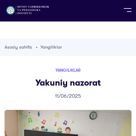
UZ
EN
RU
PS
ZH-CN
DE
HI
ID
TG
TR
Asosiy sahifa
Yangiliklar
YANGILIKLAR
Yakuniy nazorat
11/06/2025