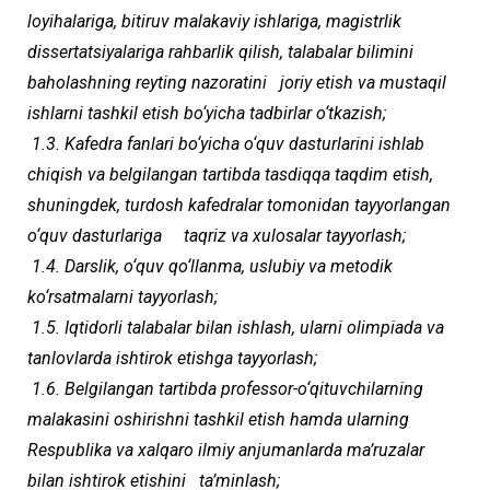
loyihalariga, bitiruv malakaviy ishlariga, magistrlik
dissertatsiyalariga rahbarlik qilish, talabalar bilimini
baholashning reyting nazoratini joriy etish va mustaqil
ishlarni tashkil etish bo‘yicha tadbirlar o‘tkazish;
1.3. Kafedra fanlari bo‘yicha o‘quv dasturlarini ishlab
chiqish va belgilangan tartibda tasdiqqa taqdim etish,
shuningdek, turdosh kafedralar tomonidan tayyorlangan
o‘quv dasturlariga taqriz va xulosalar tayyorlash;
1.4. Darslik, o‘quv qo‘llanma, uslubiy va metodik
ko‘rsatmalarni tayyorlash;
1.5. Iqtidorli talabalar bilan ishlash, ularni olimpiada va
tanlovlarda ishtirok etishga tayyorlash;
1.6. Belgilangan tartibda professor-o‘qituvchilarning
malakasini oshirishni tashkil etish hamda ularning
Respublika va xalqaro ilmiy anjumanlarda ma’ruzalar
bilan ishtirok etishini ta’minlash;