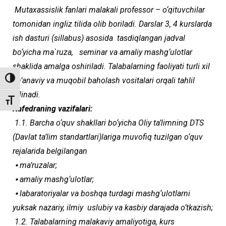
Mutaxassislik fanlari malakali professor – o‘qituvchilar
tomonidan ingliz tilida olib boriladi. Darslar 3, 4 kurslarda
ish dasturi (sillabus) asosida tasdiqlangan jadval
bo‘yicha ma`ruza, seminar va amaliy mashg‘ulotlar
shaklida amalga oshiriladi. Talabalarning faoliyati turli xil
an’anaviy va muqobil baholash vositalari orqali tahlil
Toggle High Contrast
qilinadi.
Toggle Font size
Kafedraning vazifalari:
1.1. Barcha o‘quv shakllari bo‘yicha Oliy ta’limning DTS
(Davlat ta’lim standartlari)lariga muvofiq tuzilgan o‘quv
rejalarida belgilangan
⦁ ma’ruzalar;
⦁ amaliy mashg‘ulotlar;
⦁ labaratoriyalar va boshqa turdagi mashg‘ulotlarni
yuksak nazariy, ilmiy uslubiy va kasbiy darajada o‘tkazish;
1.2. Talabalarning malakaviy amaliyotiga, kurs