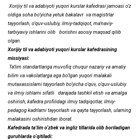
Xorijiy til va adabiyoti yuqori kurslar kafedrasi jamoasi o’z
oldiga soha bo’yicha yetuk bakalavr va magistrlar
tayyorlash, o’quv-uslubiy, ilmiy-tadqiqot, ma’naviy-
tarbiyaviy ishlarini olib borishni asosiy maqsad qilib
olgan.
Xorijiy til va adabiyoti yuqori kurslar kafedrasining
missiyasi:
Ta’lim standartlariga muvofiq chuqur nazariy va amaliy
bilim va vakolatlarga ega bo‘lgan yuqori malakali
mutaxassislarni tayyorlash bo‘yicha o‘quv, o‘quv-uslubiy
va ilmiy ishlarni sifatli darajada tashkil etish va amalga
oshirish, kafedra profilidagi ilmiy tadqiqotlar, ilmiy-
pedagog kadrlarni tayyorlash va qayta tayyorlash, ularning
malakasini oshirishdan iborat.
Kafedrada ta’lim o‘zbek va ingliz tillarida olib boriladigan
guruhlarda o‘qitiladi: