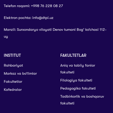
Telefon raqami: +998 76 228 08 27
Elektron pochta: info@dtpi.uz
Manzil: Surxondaryo viloyati Denov tumani Bog’ ko’chasi 112-
uy
INSTITUT
FAKULTETLAR
Rahbariyat
Aniq va tabiiy fanlar
fakulteti
Markaz va bo’limlar
Filologiya fakulteti
Fakultetlar
Pedagogika fakulteti
Kafedralar
Tadbirkorlik va boshqaruv
fakulteti