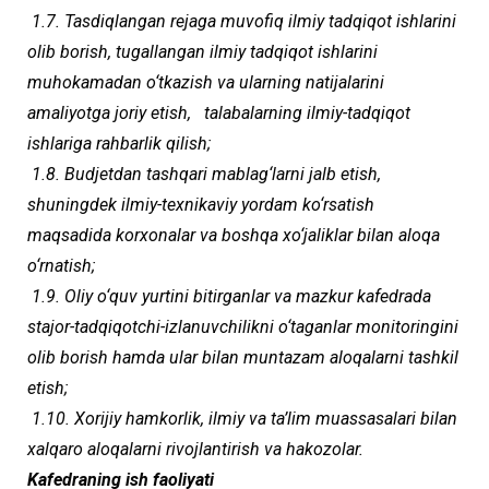
1.7. Tasdiqlangan rejaga muvofiq ilmiy tadqiqot ishlarini
olib borish, tugallangan ilmiy tadqiqot ishlarini
muhokamadan o‘tkazish va ularning natijalarini
amaliyotga joriy etish, talabalarning ilmiy-tadqiqot
ishlariga rahbarlik qilish;
1.8. Budjetdan tashqari mablag‘larni jalb etish,
shuningdek ilmiy-texnikaviy yordam ko‘rsatish
maqsadida korxonalar va boshqa xo‘jaliklar bilan aloqa
o‘rnatish;
1.9. Oliy o‘quv yurtini bitirganlar va mazkur kafedrada
stajor-tadqiqotchi-izlanuvchilikni o‘taganlar monitoringini
olib borish hamda ular bilan muntazam aloqalarni tashkil
etish;
1.10. Xorijiy hamkorlik, ilmiy va ta’lim muassasalari bilan
xalqaro aloqalarni rivojlantirish va hakozolar.
Kafedraning ish faoliyati