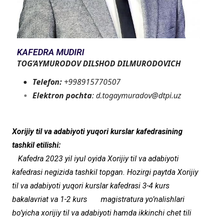
KAFEDRA MUDIRI
TOG’AYMURODOV DILSHOD DILMURODOVICH
Telefon:
+998915770507
Elektron pochta
:
d.togaymuradov@dtpi.uz
Xorijiy til va adabiyoti yuqori kurslar kafedrasining
tashkil etilishi:
Kafedra 2023 yil iyul oyida Xorijiy til va adabiyoti
kafedrasi negizida tashkil topgan. Hozirgi paytda Xorijiy
til va adabiyoti yuqori kurslar kafedrasi 3-4 kurs
bakalavriat va 1-2 kurs magistratura yo’nalishlari
bo’yicha xorijiy til va adabiyoti hamda ikkinchi chet tili