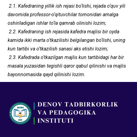
2.1. Kafedraning yillik ish rejasi bo‘lishi, rejada o‘quv yili
davomida professor-o‘qituvchilar tomonidan amalga
oshiriladigan ishlar to‘la qamrab olinishi lozim;
2.2. Kafedraning ish rejasida kafedra majlisi bir oyda
kamida ikki marta o‘tkazilishi belgilangan bo‘lishi, uning
kun tartibi va o‘tkazilish sanasi aks etishi lozim;
2.3. Kafedrada o‘tkazilgan majlis kun tartibidagi har bir
masala yuzasidan tegishli qaror qabul qilinishi va majlis
bayonnomasida qayd qilinishi lozim.