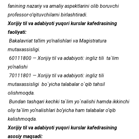
fanining nazariy va amaliy aspektlarini olib boruvchi
professor-o’qituvchilarni birlashtiradi.
Xorijiy til va adabiyoti yuqori kurslar kafedrasining
faoliyati:
Bakalavriat ta’lim yo’nalishlari va Magistratura
mutaxassisligi.
60111800 — Xorijiy til va adabiyoti: ingliz tili ta`lim
yo‘nalishi
70111801 — Xorijiy til va adabiyoti: ingliz tili
mutaxassisligi bo`yicha talabalar o`qib tahsil
olishmoqda.
Bundan tashqari kechki ta`lim yo`nalishi hamda ikkinchi
oliy ta`lim yo‘nalishlari bo‘yicha ham talabalar o‘qib
kelishmoqda.
Xorijiy til va adabiyoti yuqori kurslar kafedrasining
asosiy maqsadi: