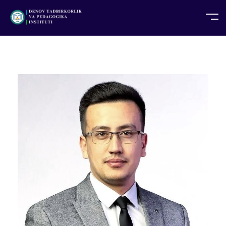
UZ
EN
RU
PS
ZH-CN
DE
HI
ID
TG
TR