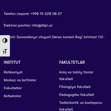
Telefon raqami: +998 76 228 08 27
Elektron pochta: info@dtpi.uz
Manzil: Surxondaryo viloyati Denov tumani Bog’ ko’chasi 112-
Toggle High Contrast
uy
Toggle Font size
INSTITUT
FAKULTETLAR
Rahbariyat
Aniq va tabiiy fanlar
fakulteti
Markaz va bo’limlar
Filologiya fakulteti
Fakultetlar
Pedagogika fakulteti
Kafedralar
Tadbirkorlik va boshqaruv
fakulteti