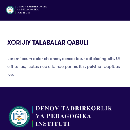
UZ
EN
RU
PS
ZH-CN
DE
HI
ID
TG
TR
XORIJIY TALABALAR QABULI
Lorem ipsum dolor sit amet, consectetur adipiscing elit. Ut
elit tellus, luctus nec ullamcorper mattis, pulvinar dapibus
leo.