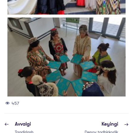
457
Avvalgi
Keyingi
Taqdirlash
Denov tadbirkorlik