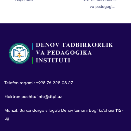
va pedagogika
institutida yangi
ta’lim yo‘nalishlari
Telefon raqami: +998 76 228 08 27
Elektron pochta: info@dtpi.uz
Manzil: Surxondaryo viloyati Denov tumani Bog’ ko’chasi 112-
uy