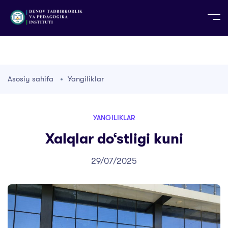
UZ
EN
RU
PS
ZH-CN
DE
HI
ID
TG
TR
Asosiy sahifa
Yangiliklar
YANGILIKLAR
Xalqlar do‘stligi kuni
29/07/2025