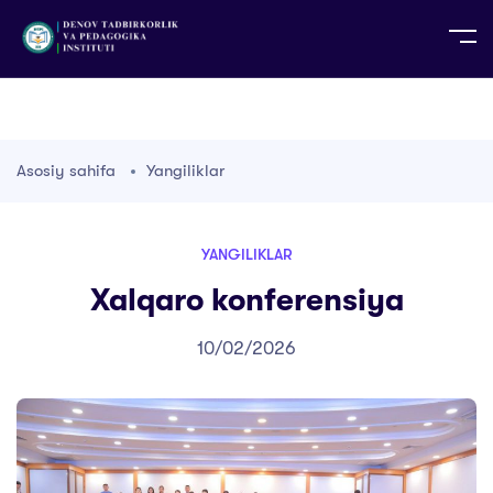
UZ
EN
RU
PS
ZH-CN
DE
HI
ID
TG
TR
Asosiy sahifa
Yangiliklar
YANGILIKLAR
Xalqaro konferensiya
10/02/2026