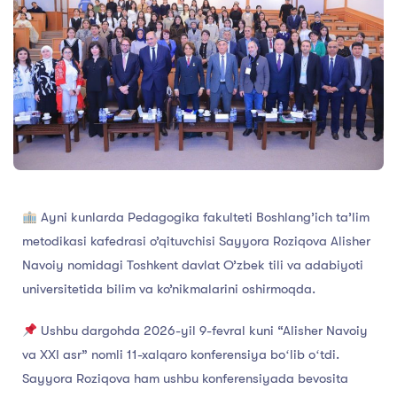
Ayni kunlarda Pedagogika fakulteti Boshlang’ich ta’lim
metodikasi kafedrasi o’qituvchisi Sayyora Roziqova Alisher
Navoiy nomidagi Toshkent davlat O’zbek tili va adabiyoti
universitetida bilim va ko’nikmalarini oshirmoqda.
Ushbu dargohda 2026-yil 9-fevral kuni “Alisher Navoiy
va XXI asr” nomli 11-xalqaro konferensiya boʻlib oʻtdi.
Sayyora Roziqova ham ushbu konferensiyada bevosita