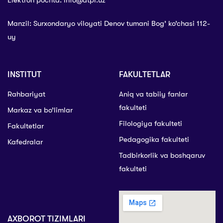
Elektron pochta: info@dtpi.uz
Manzil: Surxondaryo viloyati Denov tumani Bog’ ko’chasi 112-
uy
INSTITUT
FAKULTETLAR
Rahbariyat
Aniq va tabiiy fanlar
fakulteti
Markaz va bo’limlar
Filologiya fakulteti
Fakultetlar
Pedagogika fakulteti
Kafedralar
Tadbirkorlik va boshqaruv
fakulteti
AXBOROT TIZIMLARI