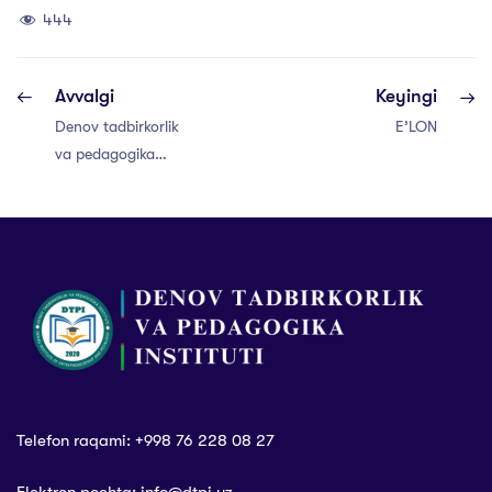
444
Avvalgi
Keyingi
Denov tadbirkorlik
E’LON
va pedagogika
institutida buyuk
mutafakkir, ulug‘
shoir va davlat
arbobi Alisher
Navoiy
tavalludining 585
yilligi keng
nishonlandi
Telefon raqami: +998 76 228 08 27