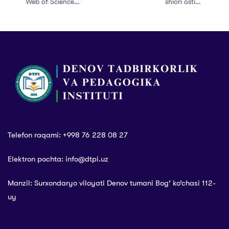
Web of Science
shiori ostida
jurnallarida
she’riyat kechasi
maqola chop
tashkil etildi
etish bo’yicha
seminar-trening
bo’lib o’tdi
Telefon raqami: +998 76 228 08 27
Elektron pochta: info@dtpi.uz
Manzil: Surxondaryo viloyati Denov tumani Bog’ ko’chasi 112-
uy