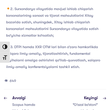
2. Surxondaryo viloyatida mavjud ishlab chiqarish
korxonalarining sanoat va tijorat mahsulotlarini Xitoy
bozorida sotish, shuningdek, Xitoy ishlab chiqarish
korxonalari mahsulotlarini Surxondaryo viloyatida sotish
bo‘yicha xizmatlar ko‘rsatish;
3. DTPI hamda XXR OTM lari bilan o‘zaro hamkorlikda
Toggle High Contrast
xalqaro ilmiy-amaliy, tijoratlashtirish, fundamental
Toggle Font size
loyihalarni amalga oshirishni qo‘llab-quvvatlash, xalqaro
ilmiy-amaliy konferentsiyalarni tashkil etish.
649
Avvalgi
Keyingi
Scopus hamda
“G‘azal bo‘stoni”