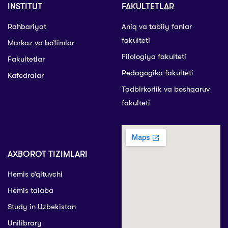
INSTITUT
FAKULTETLAR
Rahbariyat
Aniq va tabiiy fanlar
fakulteti
Markaz va bo’limlar
Filologiya fakulteti
Fakultetlar
Pedagogika fakulteti
Kafedralar
Tadbirkorlik va boshqaruv
fakulteti
AXBOROT TIZIMLARI
Hemis o’qituvchi
Hemis talaba
Study in Uzbekistan
Unilibrary