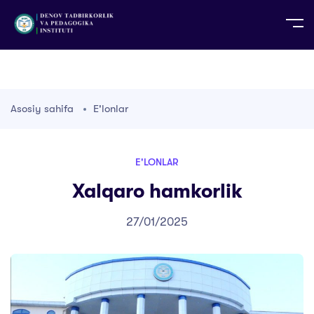
UZ
EN
RU
PS
ZH-CN
DE
HI
ID
TG
TR
Asosiy sahifa
E'lonlar
E'LONLAR
Xalqaro hamkorlik
27/01/2025