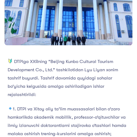
DTPIga XXRning “Beijing Kunbo Cultural Tourism
Development Co., Ltd.” tashkilotidan Lyu Liyan xonim
tashrif buyurdi. Tashrif davomida quyidagi sohalar
bo‘yicha kelgusida amalga oshiriladigan ishlar
rejalashtirildi:
1. DTPI va Xitoy oliy ta’lim muassasalari bilan o‘zaro
hamkorlikda akademik mobillik, professor-o‘qituvchilar va
ilmiy izlanuvchi doktorantlarni stajirovka o‘tashlari hamda
malaka oshirish trening-kurslarini amalga oshirish;