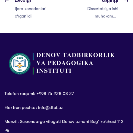
Avvalgi
Keyingi
Ijara xonadonlari
Dissertatsiya ishi
o‘rganildi
muhokamasi
o‘tkazildi
Telefon raqami: +998 76 228 08 27
Elektron pochta: info@dtpi.uz
Manzil: Surxondaryo viloyati Denov tumani Bog’ ko’chasi 112-
uy