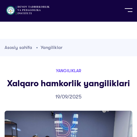
UZ
EN
RU
PS
ZH-CN
DE
HI
ID
TG
TR
Asosiy sahifa
Yangiliklar
YANGILIKLAR
Xalqaro hamkorlik yangiliklari
19/09/2025