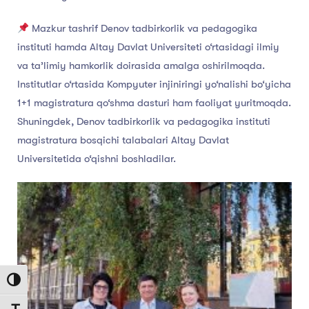
Mazkur tashrif Denov tadbirkorlik va pedagogika
instituti hamda Altay Davlat Universiteti o‘rtasidagi ilmiy
va ta’limiy hamkorlik doirasida amalga oshirilmoqda.
Institutlar o‘rtasida Kompyuter injiniringi yo‘nalishi bo‘yicha
1+1 magistratura qo‘shma dasturi ham faoliyat yuritmoqda.
Shuningdek, Denov tadbirkorlik va pedagogika instituti
magistratura bosqichi talabalari Altay Davlat
Universitetida o‘qishni boshladilar.
Toggle High Contrast