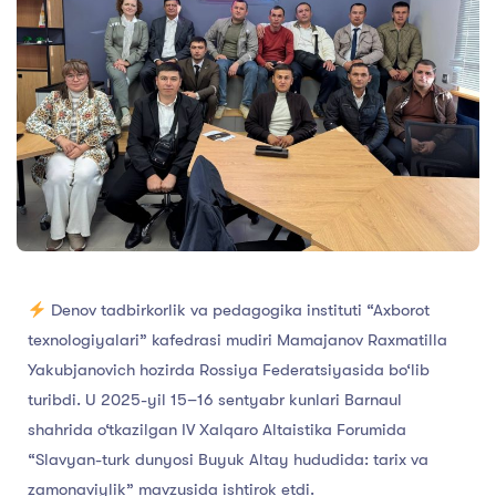
Denov tadbirkorlik va pedagogika instituti “Axborot
texnologiyalari” kafedrasi mudiri Mamajanov Raxmatilla
Yakubjanovich hozirda Rossiya Federatsiyasida bo‘lib
turibdi. U 2025-yil 15–16 sentyabr kunlari Barnaul
shahrida o‘tkazilgan IV Xalqaro Altaistika Forumida
“Slavyan-turk dunyosi Buyuk Altay hududida: tarix va
zamonaviylik” mavzusida ishtirok etdi.