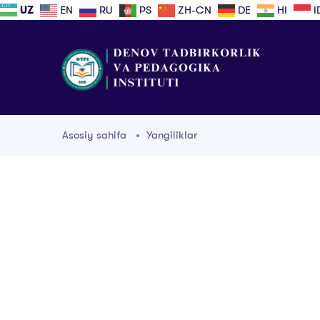
UZ
EN
RU
PS
ZH-CN
DE
HI
I
Asosiy sahifa
Yangiliklar