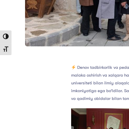
Toggle High Contrast
Toggle Font size
Denov tadbirkorlik va pedag
malaka oshirish va xalqaro ham
universiteti bilan ilmiy aloqa
imkoniyatiga ega bo‘ldilar. S
va qadimiy obidalar bilan tan