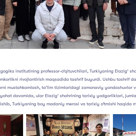
ogika institutining professor-o‘qituvchilari, Turkiyaning Elazig’ sh
korlikni rivojlantirish maqsadida tashrif buyurdi. Ushbu tashrif d
larni mustahkamlash, ta’lim tizimlaridagi zamonaviy yondashuvlar va
ayohat davomida, ular Elazig’ shahrining tarixiy yodgorliklari, ju
ishib, Turkiyaning boy madaniy merosi va tarixiy o‘tmishi haqida m