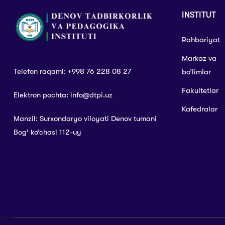
INSTITUT
Rahbariyat
Markaz va
Telefon raqami: +998 76 228 08 27
bo’limlar
Fakultetlar
Elektron pochta: info@dtpi.uz
Kafedralar
Manzil: Surxondaryo viloyati Denov tumani
Bog’ ko’chasi 112-uy