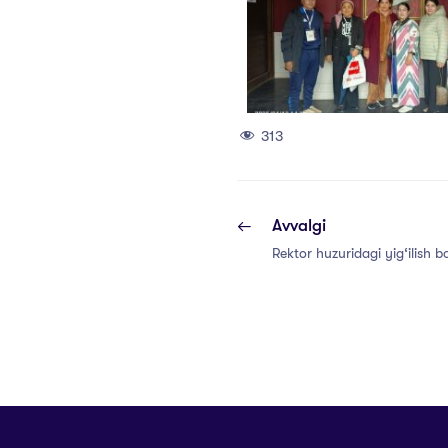
313
Avvalgi
Rektor huzuridagi yig‘ilish bo‘