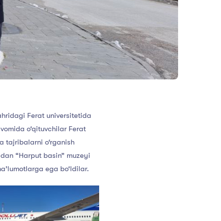
ahridagi Ferat universitetida
avomida o‘qituvchilar Ferat
 tajribalarni o‘rganish
mladan “Harput basin” muzeyi
a’lumotlarga ega bo‘ldilar.