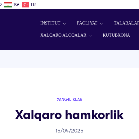
D
TG
TR
INSTITUT
FAOLIYAT
TALABALA
XALQARO ALOQALAR
KUTUBXONA
YANGILIKLAR
Xalqaro hamkorlik
15/04/2025