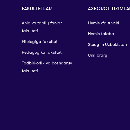
FAKULTETLAR
AXBOROT TIZIMLA
Aniq va tabiiy fanlar
Hemis o’qituvchi
fakulteti
Hemis talaba
Filologiya fakulteti
Study in Uzbekistan
Pedagogika fakulteti
Unilibrary
Tadbirkorlik va boshqaruv
fakulteti