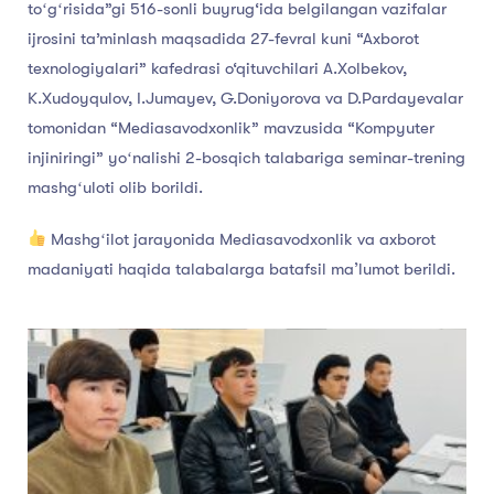
toʻgʻrisida”gi 516-sonli buyrug‘ida belgilangan vazifalar
ijrosini ta’minlash maqsadida 27-fevral kuni “Axborot
texnologiyalari” kafedrasi o‘qituvchilari A.Xolbekov,
K.Xudoyqulov, I.Jumayev, G.Doniyorova va D.Pardayevalar
tomonidan “Mediasavodxonlik” mavzusida “Kompyuter
injiniringi” yoʻnalishi 2-bosqich talabariga seminar-trening
mashgʻuloti olib borildi.
Mashgʻilot jarayonida Mediasavodxonlik va axborot
madaniyati haqida talabalarga batafsil maʼlumot berildi.