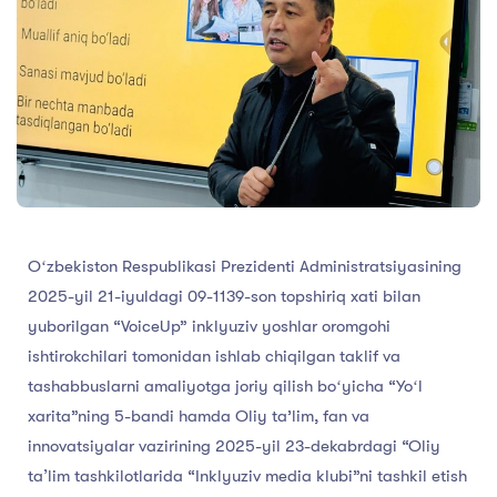
Oʻzbekiston Respublikasi Prezidenti Administratsiyasining
2025-yil 21-iyuldagi 09-1139-son topshiriq xati bilan
yuborilgan “VoiceUp” inklyuziv yoshlar oromgohi
ishtirokchilari tomonidan ishlab chiqilgan taklif va
tashabbuslarni amaliyotga joriy qilish boʻyicha “Yoʻl
xarita”ning 5-bandi hamda Oliy ta’lim, fan va
innovatsiyalar vazirining 2025-yil 23-dekabrdagi “Oliy
taʼlim tashkilotlarida “Inklyuziv media klubi”ni tashkil etish