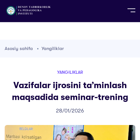
UZ
EN
RU
PS
ZH-CN
DE
HI
ID
TG
TR
Asosiy sahifa
Yangiliklar
YANGILIKLAR
Vazifalar ijrosini ta’minlash
maqsadida seminar-trening
28/01/2026