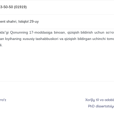
03-50-50 (01919)
t shahri, Istiqlol 29-uy
isida”gi Qonunning 17-moddasiga binoan, qiziqish bildirish uchun so‘rov
an loyihaning xususiy tashabbuskori va qiziqish bildirgan uchinchi tomo
i.
ro‘z
Xorijiy til va adab
PhD dissertatsiy
bilan 