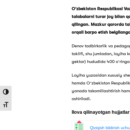
O‘zbekiston Respublikasi Va
talabalarni turar joy bilan q
qilingan. Mazkur qarorda tala
orqali barpo etish belgilang
Denov tadbirkorlik va pedag
taklifi, shu jumladan, loyiha 
gektar) hududida 400 oʻringa m
Loyiha yuzasidan xususiy sher
hamda Oʻzbekiston Respublika
yanada takomillashtirish hamd
Toggle High Contrast
oshiriladi.
Toggle Font size
Ilova qilinayotgan hujjatlar
Qiziqish bildirish uchu