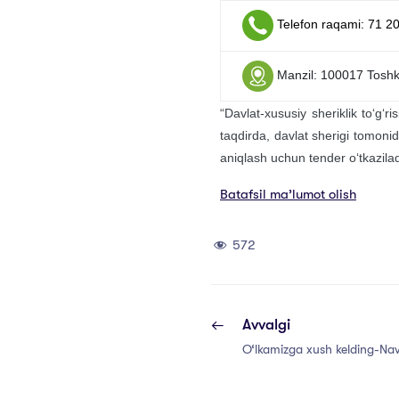
Telefon raqami: 71 2
Manzil: 100017 Toshken
“Davlat-xususiy sheriklik to‘g‘r
taqdirda, davlat sherigi tomonid
aniqlash uchun tender o‘tkazilad
Batafsil ma’lumot olish
572
Avvalgi
O‘lkamizga xush kelding-Nav