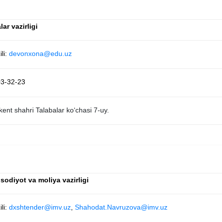
lar vazirligi
li:
devonxona@edu.uz
03-32-23
ent shahri Talabalar ko‘chasi 7-uy.
sodiyot va moliya vazirligi
li:
dxshtender@imv.uz
,
Shahodat.Navruzova@imv.uz