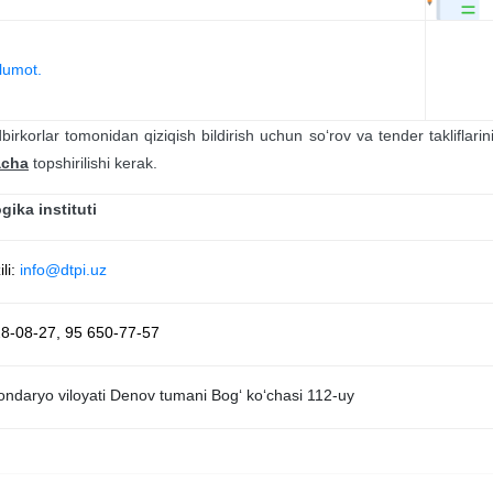
’lumot.
rkorlar tomonidan qiziqish bildirish uchun soʻrov va tender takliflarin
acha
topshirilishi kerak.
ika instituti
li:
info@dtpi.uz
28-08-27, 95 650-77-57
ndaryo viloyati Denov tumani Bog‘ ko‘chasi 112-uy