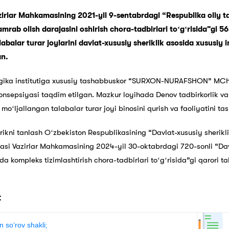
zirlar Mahkamasining 2021-yil 9-sentabrdagi “Respublika oliy t
amrab olish darajasini oshirish chora-tadbirlari toʻgʻrisida”gi 5
balar turar joylarini davlat-xususiy sheriklik asosida xususiy inv
an.
ogika institutiga xususiy tashabbuskor “SURXON-NURAFSHON” MC
konsepsiyasi taqdim etilgan. Mazkur loyihada Denov tadbirkorlik va
oʻljallangan talabalar turar joyi binosini qurish va faoliyatini tash
ikni tanlash Oʻzbekiston Respublikasining “Davlat-xususiy sherikli
si Vazirlar Mahkamasining 2024-yil 30-oktabrdagi 720-sonli “Davl
a kompleks tizimlashtirish chora-tadbirlari toʻgʻrisida”gi qarori 
:
n soʻrov shakli;