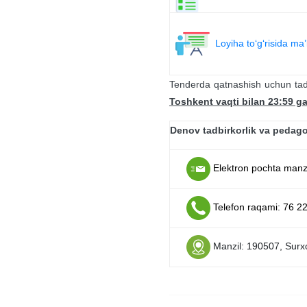
Loyiha to‘g‘risida ma
Tenderda qatnashish uchun tadbi
Toshkent vaqti bilan 23:59 g
Denov tadbirkorlik va pedagog
Elektron pochta manzi
Telefon raqami: 76 2
Manzil: 190507, Surxo