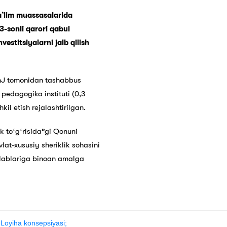
aʼlim muassasalarida
63-sonli qarori qabul
estitsiyalarni jalb qilish
hJ tomonidan tashabbus
 pedagogika instituti (0,3
kil etish rejalashtirilgan.
k toʻgʻrisida”gi Qonuni
at-xususiy sheriklik sohasini
talablariga binoan amalga
Loyiha konsepsiyasi;