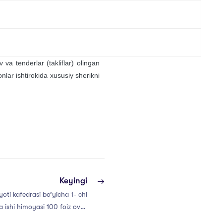
 va tenderlar (takliflar) olingan
nlar ishtirokida xususiy sherikni
Keyingi
iyoti kafedrasi bo’yicha 1- chi
a ishi himoyasi 100 foiz ovoz
muvaffaqiyatli himoya qilindi