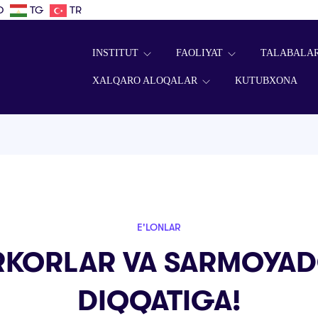
D
TG
TR
INSTITUT
FAOLIYAT
TALABALA
XALQARO ALOQALAR
KUTUBXONA
E'LONLAR
RKORLAR VA SARMOYA
DIQQATIGA!