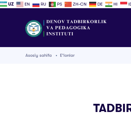
UZ
EN
RU
PS
ZH-CN
DE
HI
I
Asosiy sahifa
E'lonlar
TADBI