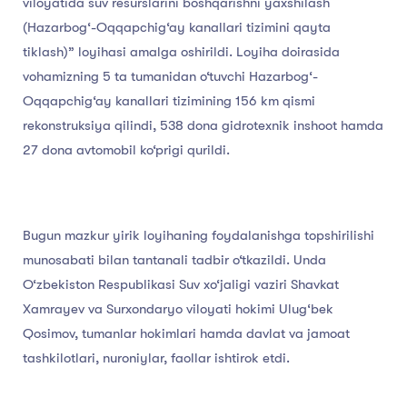
viloyatida suv resurslarini boshqarishni yaxshilash
(Hazarbog‘-Oqqapchig‘ay kanallari tizimini qayta
tiklash)” loyihasi amalga oshirildi. Loyiha doirasida
vohamizning 5 ta tumanidan o‘tuvchi Hazarbog‘-
Oqqapchig‘ay kanallari tizimining 156 km qismi
rekonstruksiya qilindi, 538 dona gidrotexnik inshoot hamda
27 dona avtomobil ko‘prigi qurildi.
Bugun mazkur yirik loyihaning foydalanishga topshirilishi
munosabati bilan tantanali tadbir o‘tkazildi. Unda
O‘zbekiston Respublikasi Suv xo‘jaligi vaziri Shavkat
Xamrayev va Surxondaryo viloyati hokimi Ulug‘bek
Qosimov, tumanlar hokimlari hamda davlat va jamoat
tashkilotlari, nuroniylar, faollar ishtirok etdi.