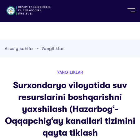
UZ
EN
RU
PS
ZH-CN
DE
HI
ID
TG
TR
Asosiy sahifa
Yangiliklar
YANGILIKLAR
Surxondaryo viloyatida suv
resurslarini boshqarishni
yaxshilash (Hazarbog‘-
Oqqapchig‘ay kanallari tizimini
qayta tiklash