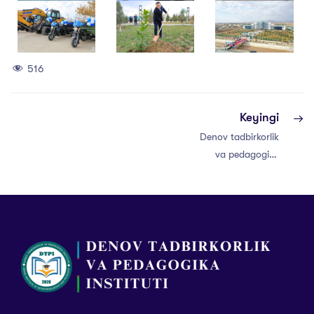
516
Keyingi
Denov tadbirkorlik
va pedagogika
instituti rektori
O.A.Ruziyev
nomidan Yangi yil
tabrigi