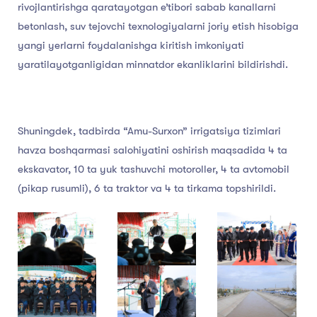
rivojlantirishga qaratayotgan e’tibori sabab kanallarni
betonlash, suv tejovchi texnologiyalarni joriy etish hisobiga
yangi yerlarni foydalanishga kiritish imkoniyati
yaratilayotganligidan minnatdor ekanliklarini bildirishdi.
Shuningdek, tadbirda “Amu-Surxon” irrigatsiya tizimlari
havza boshqarmasi salohiyatini oshirish maqsadida 4 ta
ekskavator, 10 ta yuk tashuvchi motoroller, 4 ta avtomobil
(pikap rusumli), 6 ta traktor va 4 ta tirkama topshirildi.