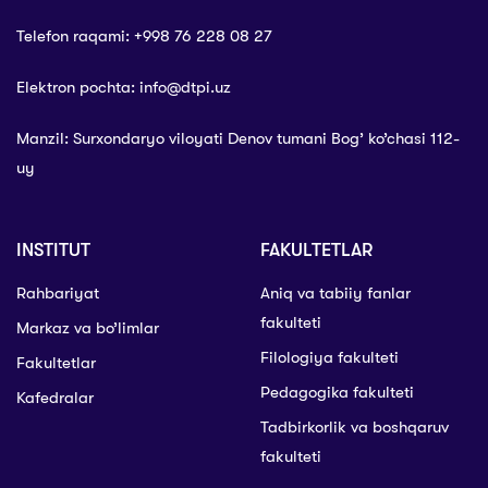
Telefon raqami: +998 76 228 08 27
Elektron pochta: info@dtpi.uz
Manzil: Surxondaryo viloyati Denov tumani Bog’ ko’chasi 112-
uy
INSTITUT
FAKULTETLAR
Rahbariyat
Aniq va tabiiy fanlar
fakulteti
Markaz va bo’limlar
Filologiya fakulteti
Fakultetlar
Pedagogika fakulteti
Kafedralar
Tadbirkorlik va boshqaruv
fakulteti