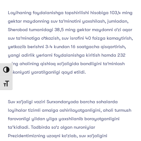
Loyihaning foydalanishga topshirilishi hisobiga 103,4 ming
gektar maydonning suv ta’minotini yaxshilash, jumladan,
Sherobod tumanidagi 38,5 ming gektar maydonni o‘zi oqar
suv ta’minotiga o‘tkazish, suv isrofini 40 foizga kamaytirish,
yetkazib berishni 3-4 kundan 16 soatgacha qisqartirish,
yangi adirlik yerlarni foydalanishga kiritish hamda 232
ming aholining qishloq xo‘jaligida bandligini ta’minlash
Toggle High Contrast
imkoniyati yaratilganligi qayd etildi.
Toggle Font size
Suv xo‘jaligi vaziri Surxondaryoda barcha sohalarda
loyihalar tizimli amalga oshirilayotganligini, aholi turmush
farovonligi yildan yilga yaxshilanib borayotganligini
ta’kidladi. Tadbirda so‘z olgan nuroniylar
Prezidentimizning uzoqni ko‘zlab, suv xo‘jaligini