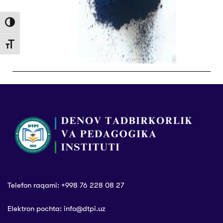
Toggle High Contrast
Toggle Font size
Telefon raqami: +998 76 228 08 27
Elektron pochta: info@dtpi.uz