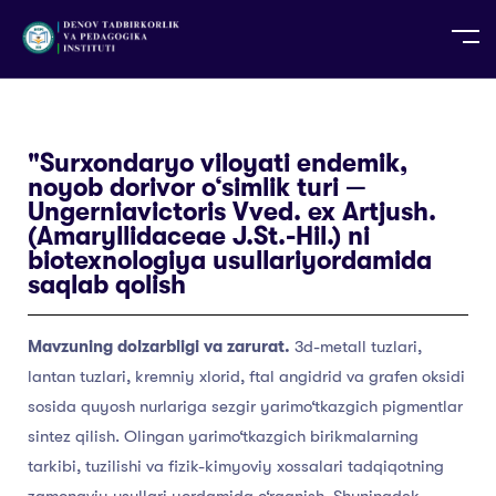
UZ
EN
RU
PS
ZH-CN
DE
HI
ID
TG
TR
"Surxondaryo viloyati endemik,
noyob dorivor o‘simlik turi —
Ungerniavictoris Vved. ex Artjush.
(Amaryllidaceae J.St.-Hil.) ni
biotexnologiya usullariyordamida
saqlab qolish
Mavzuning dolzarbligi va zarurat.
3d-metall tuzlari,
lantan tuzlari, kremniy xlorid, ftal angidrid va grafen oksidi
sosida quyosh nurlariga sezgir yarimo‘tkazgich pigmentlar
sintez qilish. Olingan yarimo‘tkazgich birikmalarning
tarkibi, tuzilishi va fizik-kimyoviy xossalari tadqiqotning
zamonaviy usullari yordamida o‘rganish. Shuningdek,