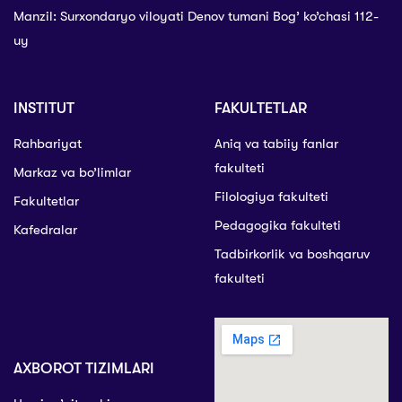
Manzil: Surxondaryo viloyati Denov tumani Bog’ ko’chasi 112-
uy
INSTITUT
FAKULTETLAR
Rahbariyat
Aniq va tabiiy fanlar
fakulteti
Markaz va bo’limlar
Filologiya fakulteti
Fakultetlar
Pedagogika fakulteti
Kafedralar
Tadbirkorlik va boshqaruv
fakulteti
AXBOROT TIZIMLARI