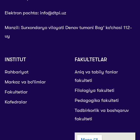
Elektron pochta: info@dtpi.uz
Manzil: Surxondaryo viloyati Denov tumani Bog’ ko’chasi 112-
uy
INSTITUT
FAKULTETLAR
Rahbariyat
Aniq va tabiiy fanlar
fakulteti
Markaz va bo’limlar
Filologiya fakulteti
Fakultetlar
Pedagogika fakulteti
Kafedralar
Tadbirkorlik va boshqaruv
fakulteti