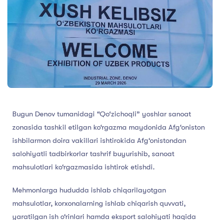
Bugun Denov tumanidagi “Qo‘zichoqli” yoshlar sanoat
zonasida tashkil etilgan ko‘rgazma maydonida Afg‘oniston
ishbilarmon doira vakillari ishtirokida Afg‘onistondan
salohiyatli tadbirkorlar tashrif buyurishib, sanoat
mahsulotlari ko‘rgazmasida ishtirok etishdi.
Mehmonlarga hududda ishlab chiqarilayotgan
mahsulotlar, korxonalarning ishlab chiqarish quvvati,
yaratilgan ish o‘rinlari hamda eksport salohiyati haqida