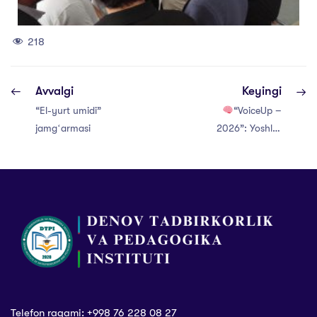
218
Avvalgi
Keyingi
“El-yurt umidi”
“VoiceUp –
jamgʻarmasi
2026”: Yoshlar
uchun yangi
imkoniyatlar va
inklyuziv
rivojlanish
maydoni
Telefon raqami: +998 76 228 08 27