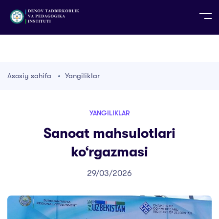
UZ
EN
RU
PS
ZH-CN
DE
HI
ID
TG
TR
Asosiy sahifa
Yangiliklar
YANGILIKLAR
Sanoat mahsulotlari
ko‘rgazmasi
29/03/2026