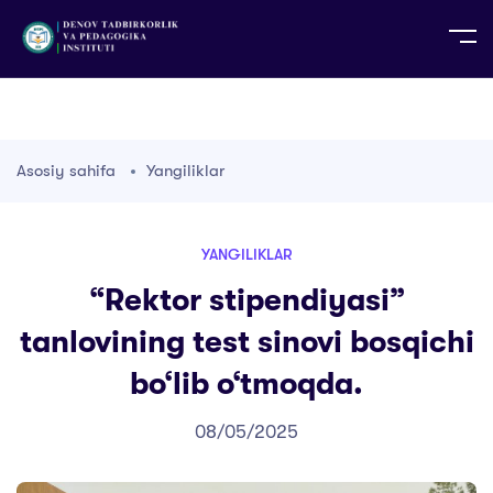
UZ
EN
RU
PS
ZH-CN
DE
HI
ID
TG
TR
Asosiy sahifa
Yangiliklar
YANGILIKLAR
“Rektor stipendiyasi”
tanlovining test sinovi bosqichi
bo‘lib o‘tmoqda.
08/05/2025