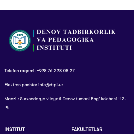
jamoaviy jipslikni
shakllantirish”
mavzusida
psixologik trening
Telefon raqami: +998 76 228 08 27
Elektron pochta: info@dtpi.uz
Manzil: Surxondaryo viloyati Denov tumani Bog’ ko’chasi 112-
uy
INSTITUT
FAKULTETLAR