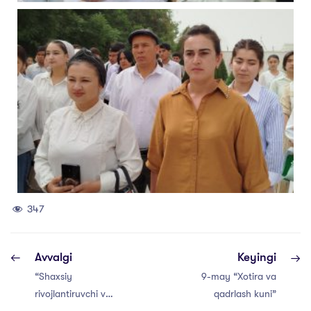
347
Avvalgi
Keyingi
“Shaxsiy
9-may “Xotira va
rivojlantiruvchi va
qadrlash kuni”