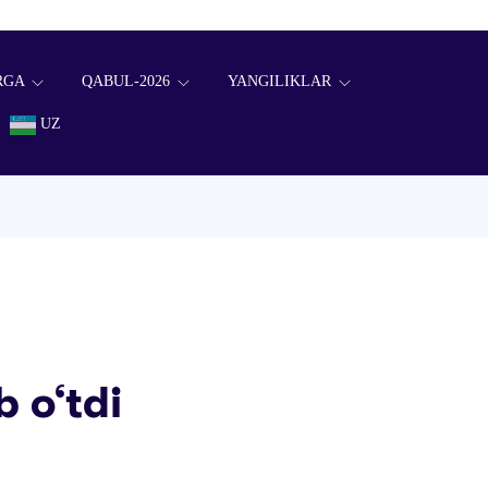
RGA
QABUL-2026
YANGILIKLAR
UZ
b o‘tdi