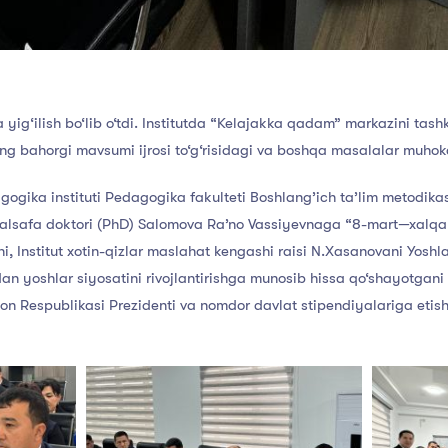
yig‘ilish bo‘lib o‘tdi. Institutda “Kelajakka qadam” markazini tashkil
g bahorgi mavsumi ijrosi to‘g‘risidagi va boshqa masalalar muhok
ogika instituti Pedagogika fakulteti Boshlang’ich ta’lim metodikas
falsafa doktori (PhD) Salomova Ra’no Vassiyevnaga “8-mart—xalqaro
, Institut xotin-qizlar maslahat kengashi raisi N.Xasanovani Yoshlar 
dan yoshlar siyosatini rivojlantirishga munosib hissa qo‘shayotga
ton Respublikasi Prezidenti va nomdor davlat stipendiyalariga etis