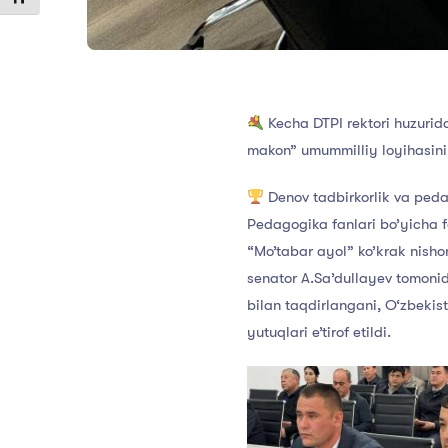
Kecha DTPI rektori huzurida 
makon” umummilliy loyihasinin
Denov tadbirkorlik va pedag
Pedagogika fanlari bo’yicha 
“Mo’tabar ayol” ko’krak nishoni
senator A.Sa’dullayev tomoni
bilan taqdirlangani, O‘zbekis
yutuqlari e’tirof etildi.