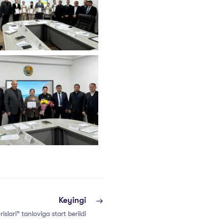
Keyingi
islari” tanloviga start berildi