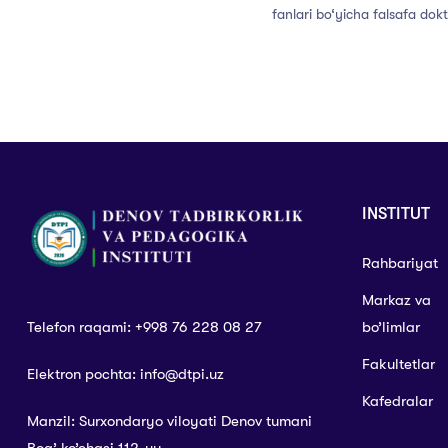
fanlari bo‘yicha falsafa dokt
dissertatsiya ishi himoyasi bo
INSTITUT
Rahbariyat
Markaz va
Telefon raqami: +998 76 228 08 27
bo’limlar
Fakultetlar
Elektron pochta: info@dtpi.uz
Kafedralar
Manzil: Surxondaryo viloyati Denov tumani
Bog’ ko’chasi 112-uy