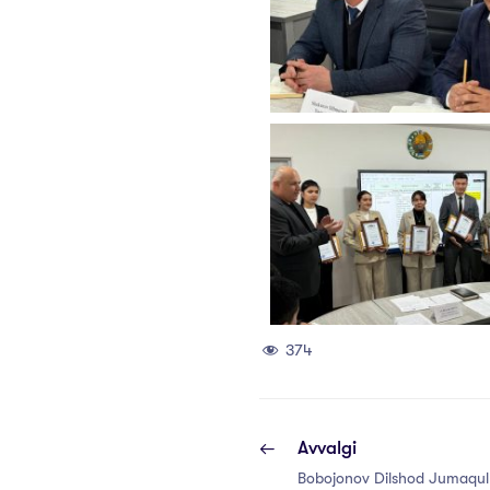
374
Avvalgi
Bobojonov Dilshod Jumaqul o’