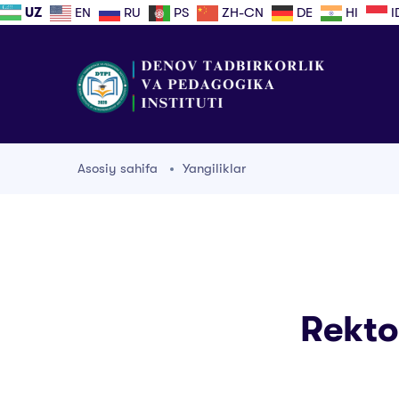
UZ
EN
RU
PS
ZH-CN
DE
HI
I
Asosiy sahifa
Yangiliklar
Rektor