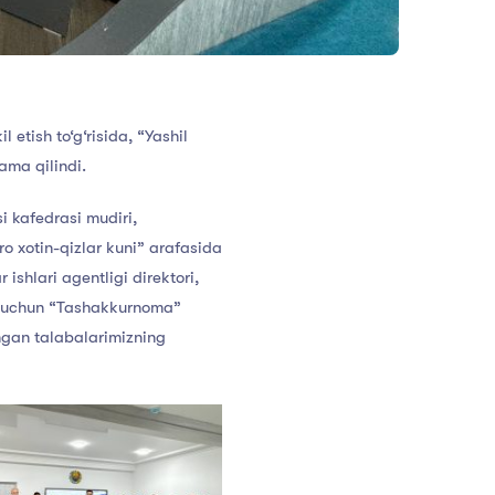
 etish to‘g‘risida, “Yashil
ama qilindi.
i kafedrasi mudiri,
 xotin-qizlar kuni” arafasida
ishlari agentligi direktori,
ni uchun “Tashakkurnoma”
hgan talabalarimizning