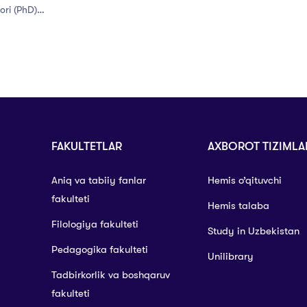
ori (PhD)
’lib o’tadi
FAKULTETLAR
AXBOROT TIZIMLA
Aniq va tabiiy fanlar
Hemis o’qituvchi
fakulteti
Hemis talaba
Filologiya fakulteti
Study in Uzbekistan
Pedagogika fakulteti
Unilibrary
Tadbirkorlik va boshqaruv
fakulteti