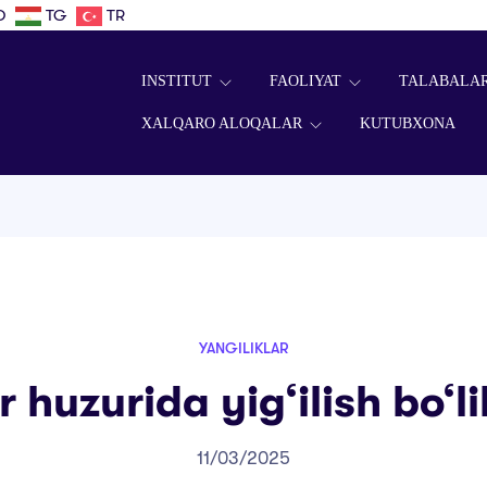
D
TG
TR
INSTITUT
FAOLIYAT
TALABALA
XALQARO ALOQALAR
KUTUBXONA
YANGILIKLAR
 huzurida yig‘ilish bo‘li
11/03/2025