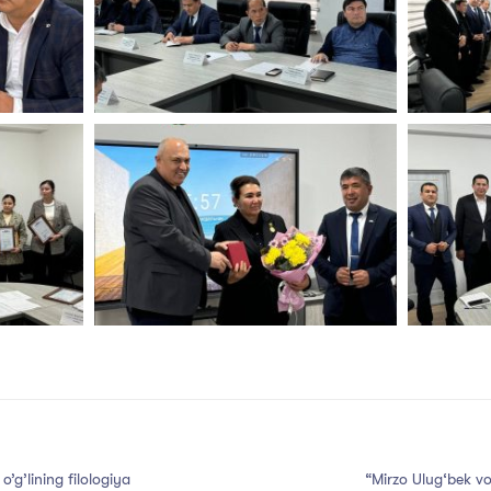
g’lining filologiya
“Mirzo Ulug‘bek vor