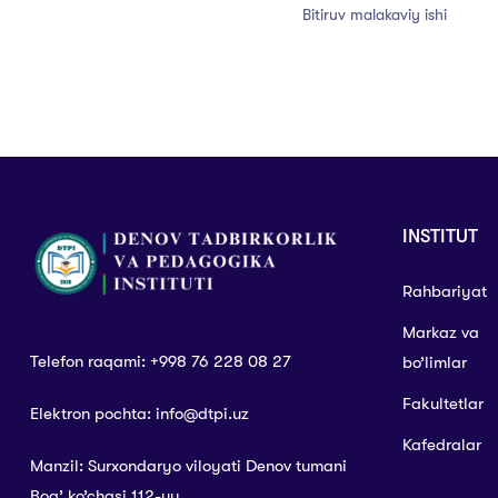
Bitiruv malakaviy ishi
INSTITUT
Rahbariyat
Markaz va
Telefon raqami: +998 76 228 08 27
bo’limlar
Fakultetlar
Elektron pochta: info@dtpi.uz
Kafedralar
Manzil: Surxondaryo viloyati Denov tumani
Bog’ ko’chasi 112-uy