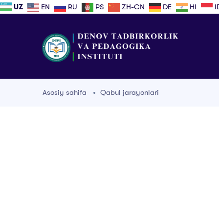
UZ
EN
RU
PS
ZH-CN
DE
HI
I
Asosiy sahifa
Qabul jarayonlari