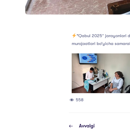
”Qabul 2025″ jarayonlari d
murojaatlari bo’yicha samarali
558
Avvalgi