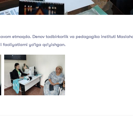
avom etmoqda. Denov tadbirkorlik va pedagogika instituti Maslaha
 faoliyatlarni yo’lga qo’yishgan.