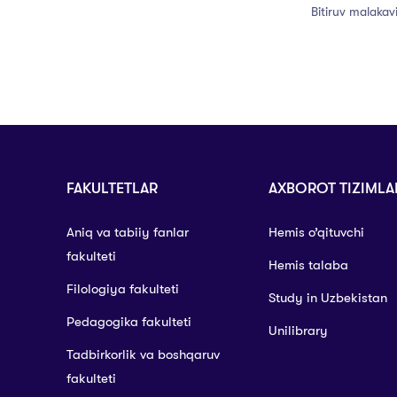
Bitiruv malakavi
FAKULTETLAR
AXBOROT TIZIMLA
Aniq va tabiiy fanlar
Hemis o’qituvchi
fakulteti
Hemis talaba
Filologiya fakulteti
Study in Uzbekistan
Pedagogika fakulteti
Unilibrary
Tadbirkorlik va boshqaruv
fakulteti