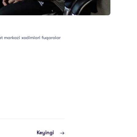
t markazi xodimlari fuqarolar
Keyingi