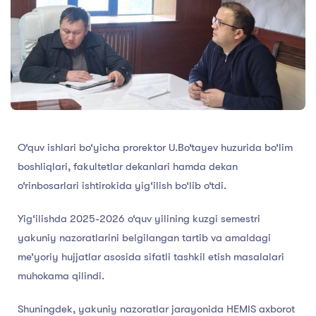
O‘quv ishlari bo‘yicha prorektor U.Bo‘tayev huzurida bo‘lim
boshliqlari, fakultetlar dekanlari hamda dekan
o‘rinbosarlari ishtirokida yig‘ilish bo‘lib o‘tdi.
Yig‘ilishda 2025-2026 o‘quv yilining kuzgi semestri
yakuniy nazoratlarini belgilangan tartib va amaldagi
me’yoriy hujjatlar asosida sifatli tashkil etish masalalari
muhokama qilindi.
Shuningdek, yakuniy nazoratlar jarayonida HEMIS axborot