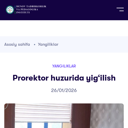
UZ
EN
RU
PS
ZH-CN
DE
HI
ID
TG
TR
Asosiy sahifa
Yangiliklar
YANGILIKLAR
Prorektor huzurida yig‘ilish
26/01/2026