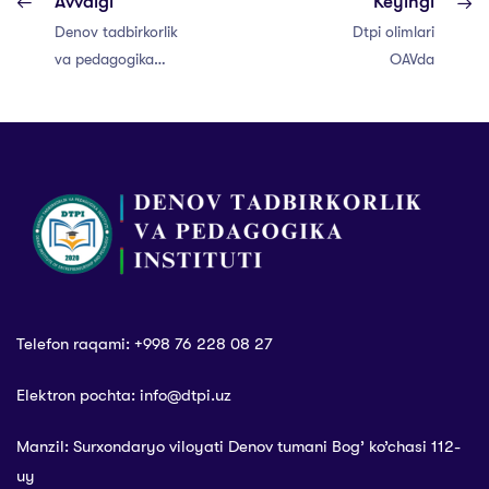
Avvalgi
Keyingi
Denov tadbirkorlik
Dtpi olimlari
va pedagogika
OAVda
institutida “Yashil
makon” barpo
etilmoqda.
Telefon raqami: +998 76 228 08 27
Elektron pochta: info@dtpi.uz
Manzil: Surxondaryo viloyati Denov tumani Bog’ ko’chasi 112-
uy