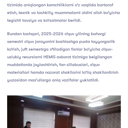
tizimida aniqlangan kamchiliklarni o‘z vaqtida bartaraf
etish, texnik va tashkiliy muammolarni oldini olish bo‘yicha
tegishli tavsiya va ko‘rsatmalar berildi.
Bundan tashqari, 2025-2026 o‘quv yilining bahorgi
semestri o‘quv jarayonini boshlashga puxta tayyorgarlik
ko‘rish, juft semestrga o‘tiladigan fanlar bo‘yicha o‘quv-
uslubiy resurslarni HEMIS axborot tizimiga belgilangan
muddatlarda joylashtirish, fan sillabuslari, o‘quv
materiallari hamda nazorat shakllarini to‘liq shakllantirish
yuzasidan mas’ullarga aniq vazifalar yuklatildi.