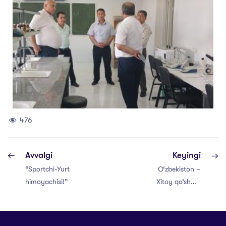
476
Avvalgi
Keyingi
“Sportchi-Yurt
O‘zbekiston –
himoyachisi!”
Xitoy qo‘shma
ekspeditsiyasi:
Chinortepada
tarix izlari