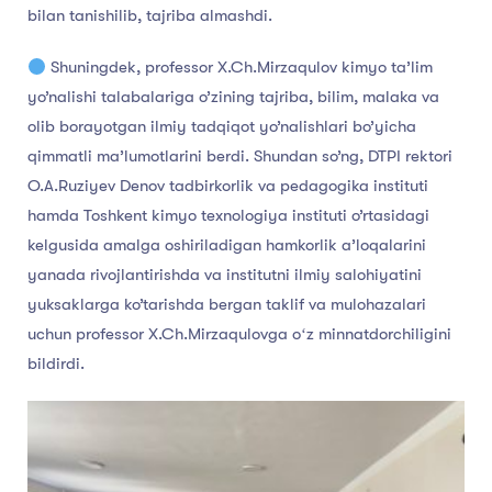
bilan tanishilib, tajriba almashdi.
Shuningdek, professor X.Ch.Mirzaqulov kimyo ta’lim
yo’nalishi talabalariga o’zining tajriba, bilim, malaka va
olib borayotgan ilmiy tadqiqot yo’nalishlari bo’yicha
qimmatli ma’lumotlarini berdi. Shundan so’ng, DTPI rektori
O.A.Ruziyev Denov tadbirkorlik va pedagogika instituti
hamda Toshkent kimyo texnologiya instituti o’rtasidagi
kelgusida amalga oshiriladigan hamkorlik a’loqalarini
yanada rivojlantirishda va institutni ilmiy salohiyatini
yuksaklarga ko’tarishda bergan taklif va mulohazalari
uchun professor X.Ch.Mirzaqulovga oʻz minnatdorchiligini
bildirdi.