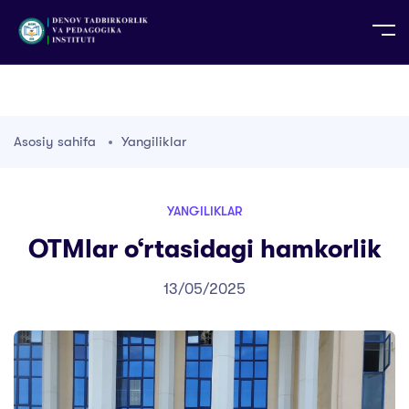
UZ
EN
RU
PS
ZH-CN
DE
HI
ID
TG
TR
Asosiy sahifa
Yangiliklar
YANGILIKLAR
OTMlar o‘rtasidagi hamkorlik
13/05/2025