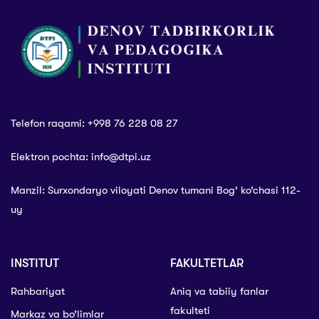
jonlanmoqda!
Telefon raqami: +998 76 228 08 27
Elektron pochta: info@dtpi.uz
Manzil: Surxondaryo viloyati Denov tumani Bog’ ko’chasi 112-
uy
INSTITUT
FAKULTETLAR
Rahbariyat
Aniq va tabiiy fanlar
fakulteti
Markaz va bo’limlar