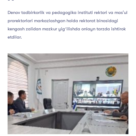
Denov tadbirkorlik va pedagogika instituti rektori va masʼul
prorektorlari markazlashgan holda rektorat binosidagi
kengash zalidan mazkur yigʻilishda onlayn tarzda ishtirok
etdilar.