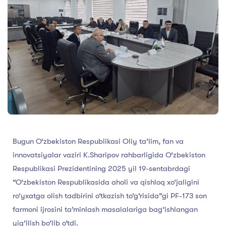
Bugun O‘zbekiston Respublikasi Oliy ta’lim, fan va
innovatsiyalar vaziri K.Sharipov rahbarligida O‘zbekiston
Respublikasi Prezidentining 2025 yil 19-sentabrdagi
“O‘zbekiston Respublikasida aholi va qishloq xo‘jaligini
ro‘yxatga olish tadbirini o‘tkazish to‘g‘risida”gi PF-173 son
farmoni ijrosini ta’minlash masalalariga bag‘ishlangan
yig‘ilish bo‘lib o‘tdi.