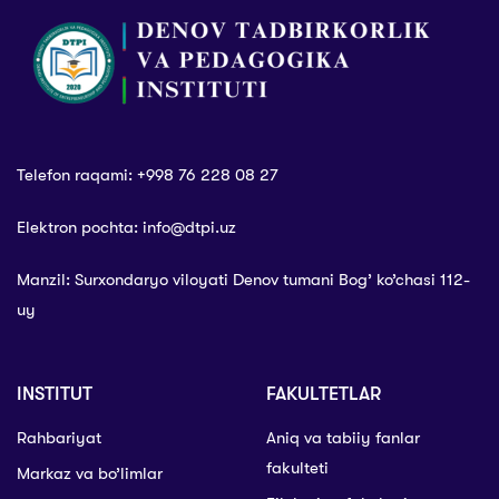
Telefon raqami: +998 76 228 08 27
Elektron pochta: info@dtpi.uz
Manzil: Surxondaryo viloyati Denov tumani Bog’ ko’chasi 112-
uy
INSTITUT
FAKULTETLAR
Rahbariyat
Aniq va tabiiy fanlar
fakulteti
Markaz va bo’limlar