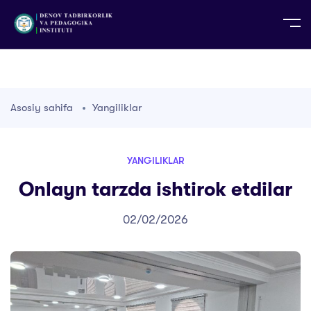
UZ
EN
RU
PS
ZH-CN
DE
HI
ID
TG
TR
Asosiy sahifa
Yangiliklar
YANGILIKLAR
Onlayn tarzda ishtirok etdilar
02/02/2026