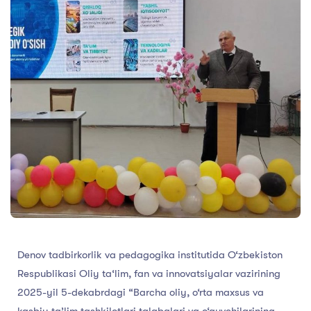
Denov tadbirkorlik va pedagogika institutida O‘zbekiston
Respublikasi Oliy ta‘lim, fan va innovatsiyalar vazirining
2025-yil 5-dekabrdagi “Barcha oliy, o‘rta maxsus va
kasbiy ta’lim tashkilotlari talabalari va o‘quvchilarining