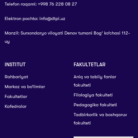
Telefon raqami: +998 76 228 08 27
Elektron pochta: info@dtpi.uz
Manzil: Surxondaryo viloyati Denov tumani Bog’ ko’chasi 112-
uy
INSTITUT
FAKULTETLAR
Rahbariyat
Aniq va tabiiy fanlar
fakulteti
Markaz va bo’limlar
Filologiya fakulteti
Fakultetlar
Pedagogika fakulteti
Kafedralar
Tadbirkorlik va boshqaruv
fakulteti