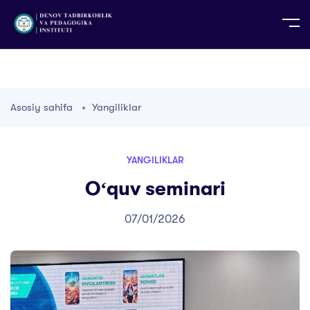
UZ
EN
RU
PS
ZH-CN
DE
HI
ID
TG
TR
Asosiy sahifa
Yangiliklar
YANGILIKLAR
Oʻquv seminari
07/01/2026