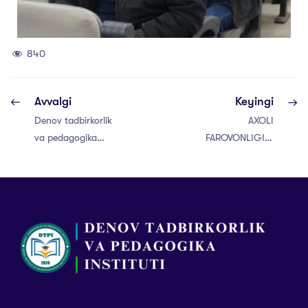
840
Avvalgi
Keyingi
Denov tadbirkorlik
AXOLI
va pedagogika
FAROVONLIGINI
institutida 2025-
TA’MINLASH
2026 o’quv yili
ISLOHOTLARIMIZNING
uchun bakalavriat
ASOSIY MEZONI
hamda
HISOBLANADI
magistratura
talabalari uchun
to‘liq va to‘liq
bo‘lmagan ta’lim
granti taqsimoti