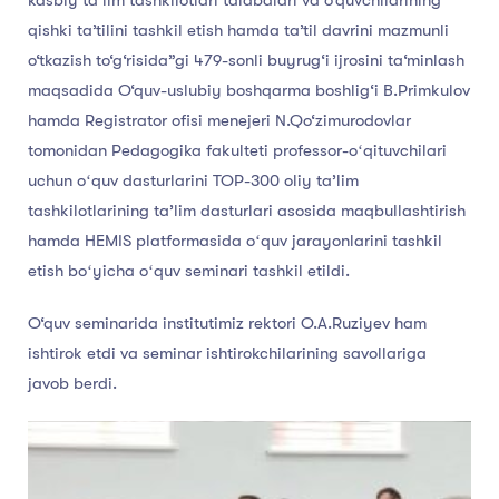
qishki ta’tilini tashkil etish hamda ta’til davrini mazmunli
o‘tkazish to‘g‘risida”gi 479-sonli buyrug‘i ijrosini ta‘minlash
maqsadida O‘quv-uslubiy boshqarma boshlig‘i B.Primkulov
hamda Registrator ofisi menejeri N.Qo‘zimurodovlar
tomonidan Pedagogika fakulteti professor-oʻqituvchilari
uchun oʻquv dasturlarini TOP-300 oliy ta’lim
tashkilotlarining ta’lim dasturlari asosida maqbullashtirish
hamda HEMIS platformasida oʻquv jarayonlarini tashkil
etish boʻyicha oʻquv seminari tashkil etildi.
O‘quv seminarida institutimiz rektori O.A.Ruziyev ham
ishtirok etdi va seminar ishtirokchilarining savollariga
javob berdi.