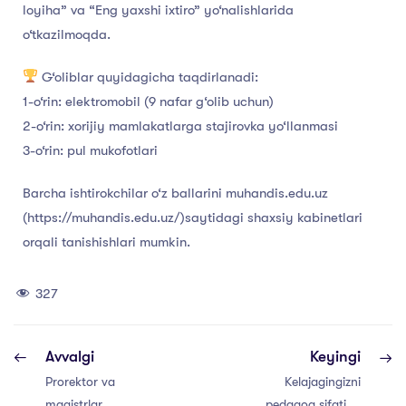
loyiha” va “Eng yaxshi ixtiro” yo‘nalishlarida
o‘tkazilmoqda.
G‘oliblar quyidagicha taqdirlanadi:
1-o‘rin: elektromobil (9 nafar g‘olib uchun)
2-o‘rin: xorijiy mamlakatlarga stajirovka yo‘llanmasi
3-o‘rin: pul mukofotlari
Barcha ishtirokchilar o‘z ballarini muhandis.edu.uz
(https://muhandis.edu.uz/)saytidagi shaxsiy kabinetlari
orqali tanishishlari mumkin.
327
Avvalgi
Keyingi
Prorektor va
Kelajagingizni
magistrlar
pedagog sifatida