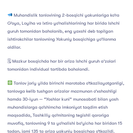
Muhandislik tanlovining 2-bosqichi yakunlariga ko‘ra
G‘oya, Loyiha va Ixtiro yo‘nalishlarining har birida Ishchi
guruh tomonidan baholanib, eng yaxshi deb topilgan
ishtirokchilar tanlovning Yakuniy bosqichiga yo‘llanma
oldilar.
🗓 Mazkur bosqichda har bir ariza Ishchi guruh a’zolari
tomonidan individual tartibda baholandi.
Tanlov joriy yilda birinchi marotaba o‘tkazilayotganligi,
tanlovga kelib tushgan arizalar mazmunan o‘xshashligi
hamda 30-iyun — “Yoshlar kuni” munosabati bilan yosh
muhandislarga qo‘shimcha imkoniyat taqdim etish
maqsadida, Tashkiliy qo‘mitaning tegishli qaroriga
muvofiq, tanlovning 9 ta yo’nalishi bo‘yicha har biridan 15
tadan, jami 135 ta ariza yakuniy bosqichga o‘tkazildi.