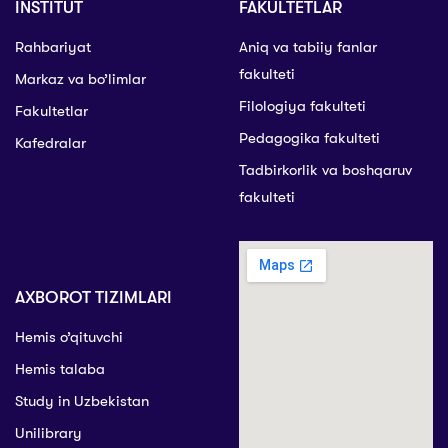
INSTITUT
FAKULTETLAR
Rahbariyat
Aniq va tabiiy fanlar
fakulteti
Markaz va bo’limlar
Filologiya fakulteti
Fakultetlar
Pedagogika fakulteti
Kafedralar
Tadbirkorlik va boshqaruv
fakulteti
AXBOROT TIZIMLARI
Hemis o’qituvchi
Hemis talaba
Study in Uzbekistan
Unilibrary