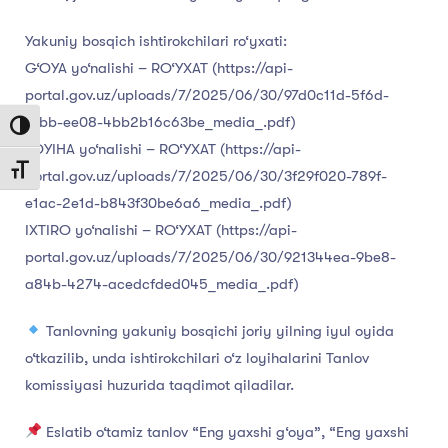
Yakuniy bosqich ishtirokchilari ro‘yxati:
G‘OYA yo‘nalishi – RO‘YXAT (https://api-
portal.gov.uz/uploads/7/2025/06/30/97d0c11d-5f6d-
6fbb-ee08-4bb2b16c63be_media_.pdf)
Toggle High Contrast
LOYIHA yo‘nalishi – RO‘YXAT (https://api-
Toggle Font size
portal.gov.uz/uploads/7/2025/06/30/3f29f020-789f-
e1ac-2e1d-b843f30be6a6_media_.pdf)
IXTIRO yo‘nalishi – RO‘YXAT (https://api-
portal.gov.uz/uploads/7/2025/06/30/921344ea-9be8-
a84b-4274-acedcfded045_media_.pdf)
Tanlovning yakuniy bosqichi joriy yilning iyul oyida
o‘tkazilib, unda ishtirokchilari o‘z loyihalarini Tanlov
komissiyasi huzurida taqdimot qiladilar.
Eslatib o‘tamiz tanlov “Eng yaxshi g‘oya”, “Eng yaxshi