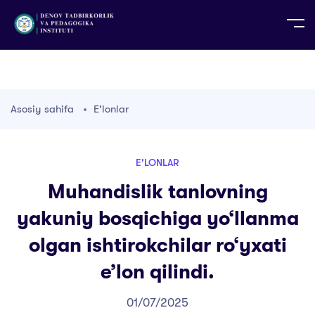
UZ
EN
RU
PS
ZH-CN
DE
HI
ID
TG
TR
Asosiy sahifa
E'lonlar
E'LONLAR
Muhandislik tanlovning
yakuniy bosqichiga yo‘llanma
olgan ishtirokchilar ro‘yxati
e’lon qilindi.
01/07/2025