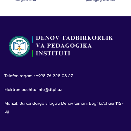
uchrashuvi
bugun boshlang!
Telefon raqami: +998 76 228 08 27
Elektron pochta: info@dtpi.uz
Manzil: Surxondaryo viloyati Denov tumani Bog’ ko’chasi 112-
uy