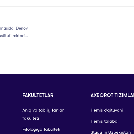
ahnasida: Denov
tituti rektori
FAKULTETLAR
AXBOROT TIZIMLA
Aniq va tabiiy fanlar
Hemis o’qituvchi
fakulteti
Hemis talaba
Filologiya fakulteti
Study in Uzbekistan