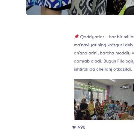
Qadriyatlar – har bir mill
maʼnaviyatining koʻzgusi deb be
anʼanalarini, barcha moddiy va
qamrab oladi. Bugun Filologiya
ishtirokida chellanj o‘tkazildi.
998