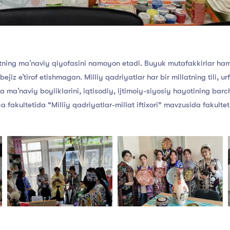
atning maʼnaviy qiyofasini namoyon etadi. Buyuk mutafakkirlar ham
jiz eʼtirof etishmagan. Milliy qadriyatlar har bir millatning tili, ur
 maʼnaviy boyliklarini, iqtisodiy, ijtimoiy-siyosiy hayotining barc
 fakultetida “Milliy qadriyatlar-millat iftixori” mavzusida fakultet