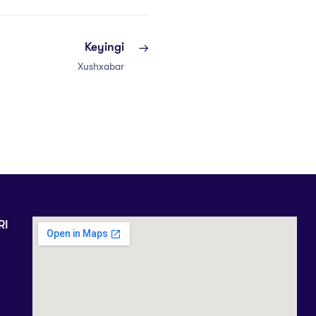
Keyingi
Xushxabar
RI