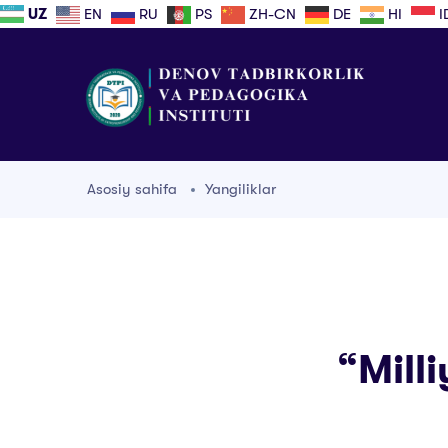
UZ
EN
RU
PS
ZH-CN
DE
HI
I
Asosiy sahifa
Yangiliklar
“Milli