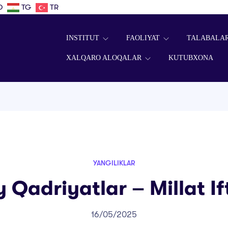
D
TG
TR
INSTITUT
FAOLIYAT
TALABALA
XALQARO ALOQALAR
KUTUBXONA
YANGILIKLAR
y Qadriyatlar – Millat If
16/05/2025