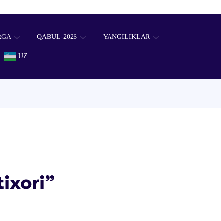
RGA
QABUL-2026
YANGILIKLAR
UZ
tixori”