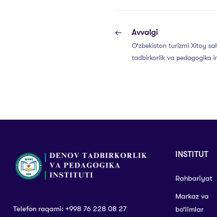
Avvalgi
O‘zbekiston turizmi Xitoy s
tadbirkorlik va pedagogika ins
xalqaro ko‘rgazmada.
INSTITUT
Rahbariyat
Markaz va
Telefon raqami: +998 76 228 08 27
bo’limlar