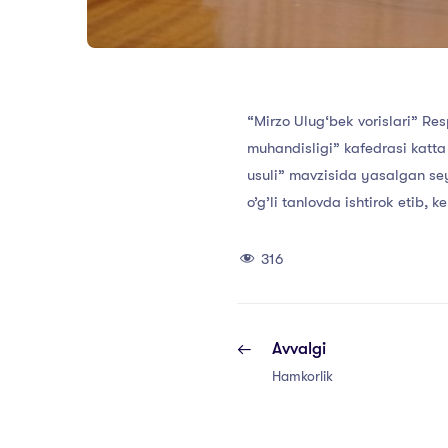
“Mirzo Ulug‘bek vorislari” Res
muhandisligi” kafedrasi katta
usuli” mavzisida yasalgan sey
o’g’li tanlovda ishtirok etib, 
316
Avvalgi
Hamkorlik