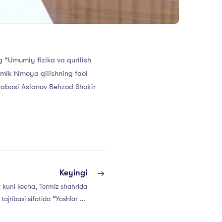
g “Umumiy fizika va qurilish
smik himoya qilishning faol
alabasi Aslanov Behzod Shokir
Keyingi
 kuni kecha, Termiz shahrida
ajribasi sifatida “Yoshlar va
talabalar” festivali bo‘lib o‘tdi