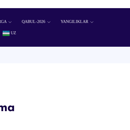
RGA
QABUL-2026
YANGILIKLAR
UZ
nma