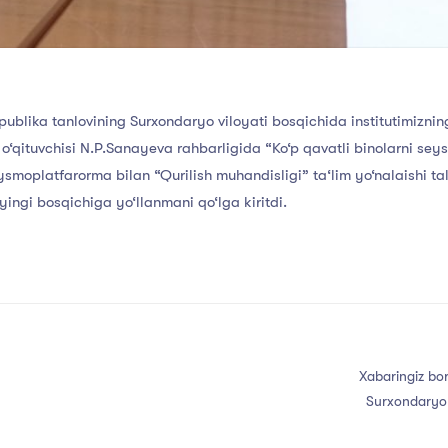
publika tanlovining Surxondaryo viloyati bosqichida institutimiznin
 o‘qituvchisi N.P.Sanayeva rahbarligida “Ko‘p qavatli binolarni sey
smoplatfarorma bilan “Qurilish muhandisligi” ta‘lim yo‘nalaishi t
keyingi bosqichiga yo‘llanmani qo‘lga kiritdi.
Xabaringiz bor
Surxondaryo t