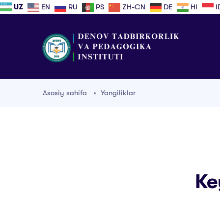
UZ
EN
RU
PS
ZH-CN
DE
HI
I
Asosiy sahifa
Yangiliklar
Ke