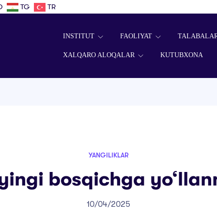
D
TG
TR
INSTITUT
FAOLIYAT
TALABALA
XALQARO ALOQALAR
KUTUBXONA
YANGILIKLAR
yingi bosqichga yo‘lla
10/04/2025