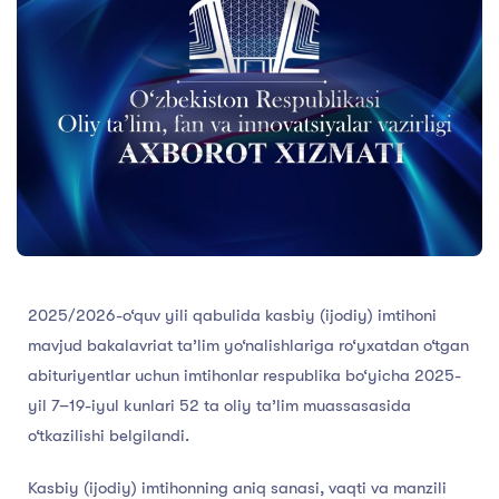
2025/2026-o‘quv yili qabulida kasbiy (ijodiy) imtihoni
mavjud bakalavriat ta’lim yo‘nalishlariga ro‘yxatdan o‘tgan
abituriyentlar uchun imtihonlar respublika bo‘yicha 2025-
yil 7–19-iyul kunlari 52 ta oliy ta’lim muassasasida
o‘tkazilishi belgilandi.
Kasbiy (ijodiy) imtihonning aniq sanasi, vaqti va manzili