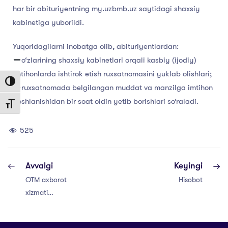
har bir abituriyentning my.uzbmb.uz saytidagi shaxsiy
kabinetiga yuborildi.
Yuqoridagilarni inobatga olib, abituriyentlardan:
o‘zlarining shaxsiy kabinetlari orqali kasbiy (ijodiy)
imtihonlarda ishtirok etish ruxsatnomasini yuklab olishlari;
Toggle High Contrast
ruxsatnomada belgilangan muddat va manzilga imtihon
boshlanishidan bir soat oldin yetib borishlari so‘raladi.
Toggle Font size
525
Avvalgi
Keyingi
OTM axborot
Hisobot
xizmati
xodimlariga
sertifikatlar