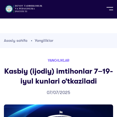
UZ
EN
RU
PS
ZH-CN
DE
HI
ID
TG
TR
Asosiy sahifa
Yangiliklar
YANGILIKLAR
Kasbiy (ijodiy) imtihonlar 7–19-
iyul kunlari o‘tkaziladi
07/07/2025