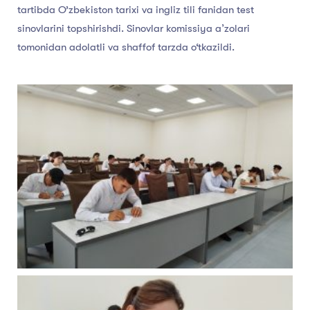
tartibda O’zbekiston tarixi va ingliz tili fanidan test
sinovlarini topshirishdi. Sinovlar komissiya aʼzolari
tomonidan adolatli va shaffof tarzda o‘tkazildi.