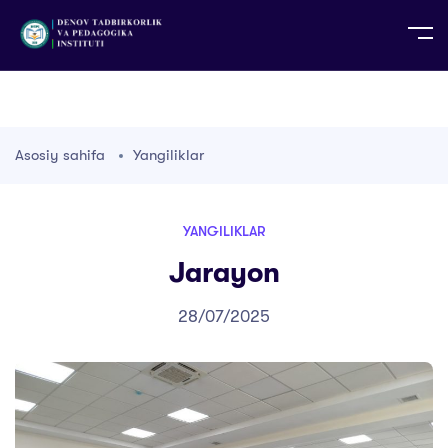
UZ
EN
RU
PS
ZH-CN
DE
HI
ID
TG
TR
Asosiy sahifa
Yangiliklar
YANGILIKLAR
Jarayon
28/07/2025