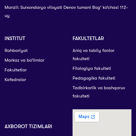
Manzil: Surxondaryo viloyati Denov tumani Bog’ ko’chasi 112-
uy
INSTITUT
FAKULTETLAR
Rahbariyat
Aniq va tabiiy fanlar
fakulteti
Markaz va bo’limlar
Filologiya fakulteti
Fakultetlar
Pedagogika fakulteti
Kafedralar
Tadbirkorlik va boshqaruv
fakulteti
AXBOROT TIZIMLARI