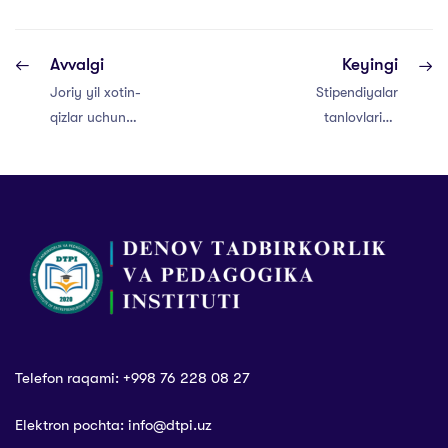
Avvalgi
Keyingi
Joriy yil xotin-
Stipendiyalar
qizlar uchun
tanlovlariga
bakalavriatning
talabgor talabalar
kunduzgi ta’lim
uchun seminar
shakli bo‘yicha
tashkil etildi
qo‘shimcha 4 000
ta davlat granti
ajratildi (o‘tgan yili
2000 ta edi)
Telefon raqami: +998 76 228 08 27
Elektron pochta: info@dtpi.uz