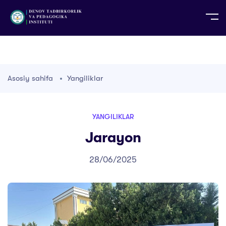
UZ
EN
RU
PS
ZH-CN
DE
HI
ID
TG
TR
Asosiy sahifa
Yangiliklar
YANGILIKLAR
Jarayon
28/06/2025