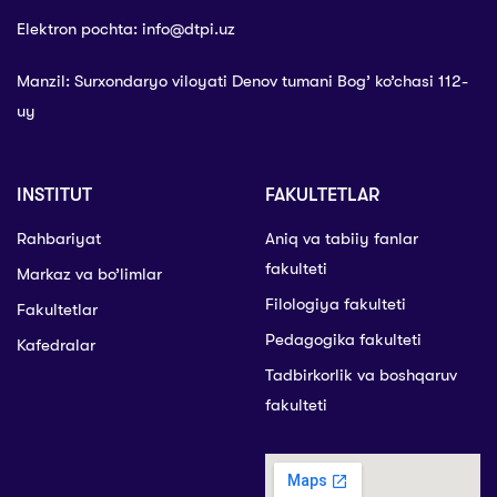
Elektron pochta: info@dtpi.uz
Manzil: Surxondaryo viloyati Denov tumani Bog’ ko’chasi 112-
uy
INSTITUT
FAKULTETLAR
Rahbariyat
Aniq va tabiiy fanlar
fakulteti
Markaz va bo’limlar
Filologiya fakulteti
Fakultetlar
Pedagogika fakulteti
Kafedralar
Tadbirkorlik va boshqaruv
fakulteti