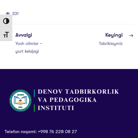
331
Toggle High Contrast
Avvalgi
Keyingi
Toggle Font size
Yosh olimlar –
Tabriklaymiz
yurt kelajagi
Telefon raqami: +998 76 228 08 27