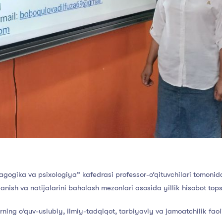
gogika va psixologiya” kafedrasi professor-o‘qituvchilari tomoni
anish va natijalarini baholash mezonlari asosida yillik hisobot topsh
ing o‘quv-uslubiy, ilmiy-tadqiqot, tarbiyaviy va jamoatchilik fao