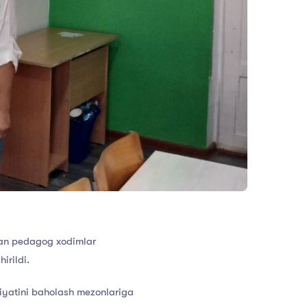
dan pedagog xodimlar
irildi.
liyatini baholash mezonlariga