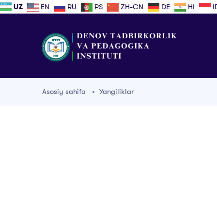
UZ
EN
RU
PS
ZH-CN
DE
HI
I
Asosiy sahifa
Yangiliklar