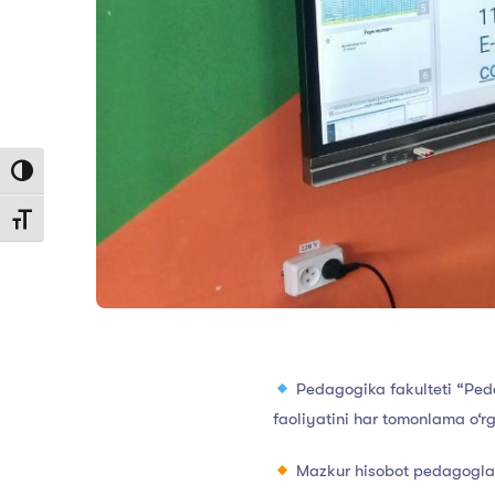
Toggle High Contrast
Toggle Font size
Pedagogika fakulteti “Peda
faoliyatini har tomonlama o‘rg
Mazkur hisobot pedagoglarn