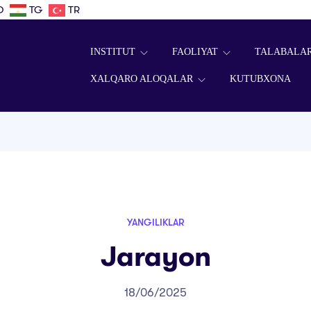
D
TG
TR
INSTITUT
FAOLIYAT
TALABALA
XALQARO ALOQALAR
KUTUBXONA
YANGILIKLAR
Jarayon
18/06/2025