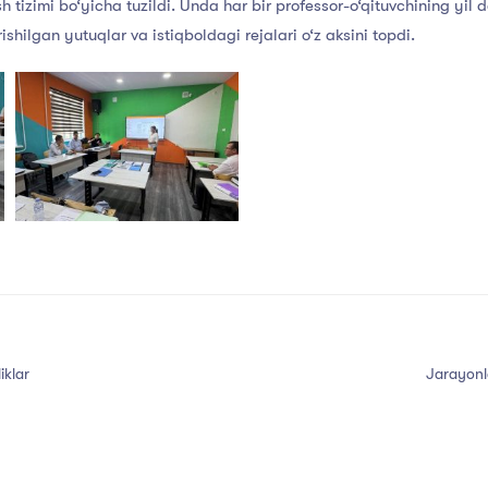
h tizimi bo‘yicha tuzildi. Unda har bir professor-o‘qituvchining yi
 erishilgan yutuqlar va istiqboldagi rejalari o‘z aksini topdi.
iklar
Jarayonl