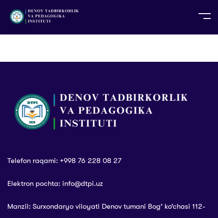
UZ
EN
RU
PS
ZH-CN
DE
HI
ID
TG
TR
Telefon raqami: +998 76 228 08 27
Elektron pochta: info@dtpi.uz
Manzil: Surxondaryo viloyati Denov tumani Bog’ ko’chasi 112-