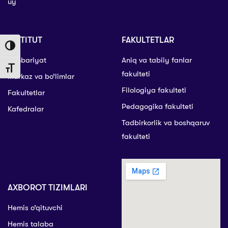
uy
INSTITUT
FAKULTETLAR
Toggle High Contrast
Rahbariyat
Aniq va tabiiy fanlar
Toggle Font size
fakulteti
Markaz va bo’limlar
Filologiya fakulteti
Fakultetlar
Pedagogika fakulteti
Kafedralar
Tadbirkorlik va boshqaruv
fakulteti
AXBOROT TIZIMLARI
Hemis o’qituvchi
Hemis talaba