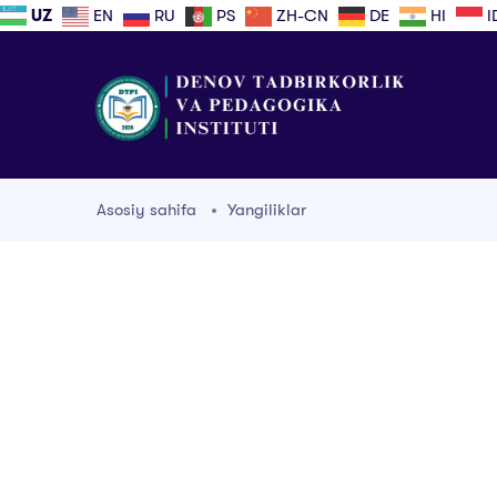
UZ
EN
RU
PS
ZH-CN
DE
HI
I
Asosiy sahifa
Yangiliklar