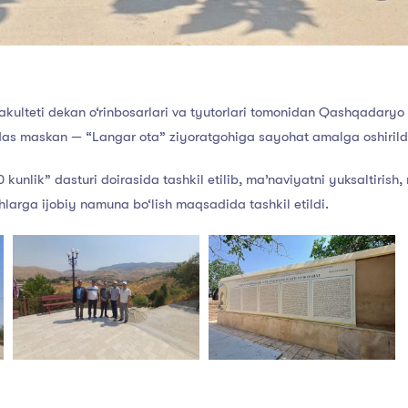
fakulteti dekan o‘rinbosarlari va tyutorlari tomonidan Qashqadaryo
s maskan — “Langar ota” ziyoratgohiga sayohat amalga oshirild
unlik” dasturi doirasida tashkil etilib, ma’naviyatni yuksaltirish
hlarga ijobiy namuna bo‘lish maqsadida tashkil etildi.