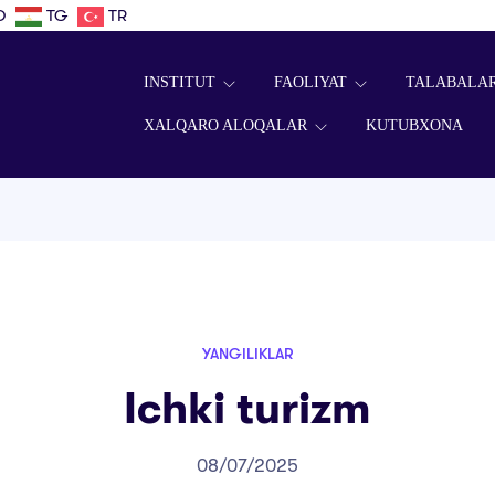
D
TG
TR
INSTITUT
FAOLIYAT
TALABALA
XALQARO ALOQALAR
KUTUBXONA
YANGILIKLAR
Ichki turizm
08/07/2025