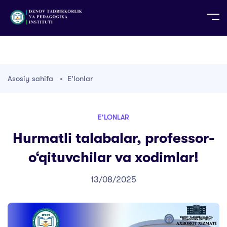
UZ
EN
RU
PS
ZH-CN
DE
HI
ID
TG
TR
Asosiy sahifa
E'lonlar
E'LONLAR
Hurmatli talabalar, professor-
o‘qituvchilar va xodimlar!
13/08/2025