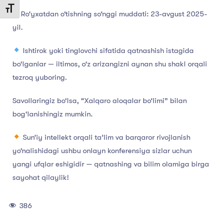
Toggle Font size
Ro‘yxatdan o‘tishning so‘nggi muddati: 23-avgust 2025-
yil.
Ishtirok yoki tinglovchi sifatida qatnashish istagida
bo‘lganlar — iltimos, o‘z arizangizni aynan shu shakl orqali
tezroq yuboring.
Savollaringiz bo‘lsa, “Xalqaro aloqalar bo‘limi” bilan
bog‘lanishingiz mumkin.
Sun’iy intellekt orqali ta’lim va barqaror rivojlanish
yo‘nalishidagi ushbu onlayn konferensiya sizlar uchun
yangi ufqlar eshigidir — qatnashing va bilim olamiga birga
sayohat qilaylik!
386