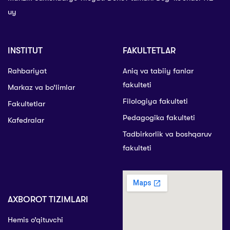
uy
INSTITUT
FAKULTETLAR
Rahbariyat
Aniq va tabiiy fanlar
fakulteti
Markaz va bo’limlar
Filologiya fakulteti
Fakultetlar
Pedagogika fakulteti
Kafedralar
Tadbirkorlik va boshqaruv
fakulteti
AXBOROT TIZIMLARI
Hemis o’qituvchi