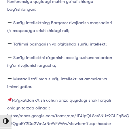
Konferensiya quyidagi muhim yo‘nalishlarga
bag‘ishlangan:
Sun’iy intellektning Barqaror rivojlanish maqsadlari
(4‑maqsad)ga erishishidagi roli;
Ta’limni boshqarish va o‘qitishda sun’iy intellekt;
Sun’iy intellektni o‘rganish: asosiy tushunchalardan
ilg‘or rivojlanishlargacha;
Mustaqil ta’limda sun’iy intellekt: muammolar va
imkoniyatlar.
Ro‘yxatdan o‘tish uchun ariza quyidagi shakl orqali
onlayn tarzda olinadi:
https://docs.google.com/forms/d/e/1FAIpQLScrSNUz9CLFqBvQ
Toggle High Contrast
N3QgaEY2Da2WnArNrVVFVWw/viewform?usp=header