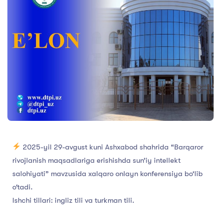
2025-yil 29-avgust kuni Ashxabod shahrida “Barqaror
rivojlanish maqsadlariga erishishda sun’iy intellekt
salohiyati” mavzusida xalqaro onlayn konferensiya bo‘lib
o‘tadi.
Ishchi tillari: ingliz tili va turkman tili.