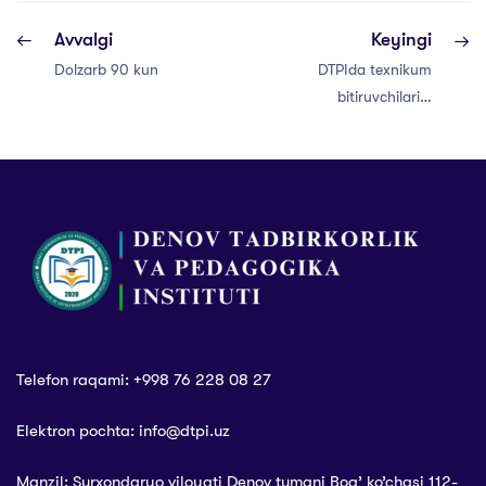
Avvalgi
Keyingi
Dolzarb 90 kun
DTPIda texnikum
bitiruvchilarini
suhbat asosida
qabul qilish
jarayonlari
boshlandi
Telefon raqami: +998 76 228 08 27
Elektron pochta: info@dtpi.uz
Manzil: Surxondaryo viloyati Denov tumani Bog’ ko’chasi 112-