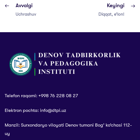
Avvalgi
Keyingi
Uchrashuv
Diqqat, e’lon!
Telefon raqami: +998 76 228 08 27
Elektron pochta: info@dtpi.uz
Manzil: Surxondaryo viloyati Denov tumani Bog’ ko’chasi 112-
uy