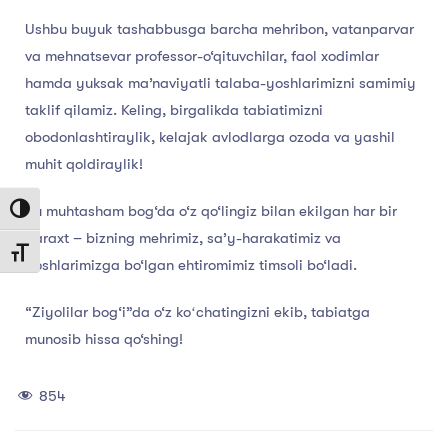
Ushbu buyuk tashabbusga barcha mehribon, vatanparvar
va mehnatsevar professor-o‘qituvchilar, faol xodimlar
hamda yuksak ma’naviyatli talaba-yoshlarimizni samimiy
taklif qilamiz. Keling, birgalikda tabiatimizni
obodonlashtiraylik, kelajak avlodlarga ozoda va yashil
muhit qoldiraylik!
Bu muhtasham bog‘da o‘z qo‘lingiz bilan ekilgan har bir
Toggle High Contrast
daraxt – bizning mehrimiz, sa’y-harakatimiz va
Toggle Font size
yoshlarimizga bo‘lgan ehtiromimiz timsoli bo‘ladi.
“Ziyolilar bog‘i”da o‘z koʻchatingizni ekib, tabiatga
munosib hissa qo‘shing!
854