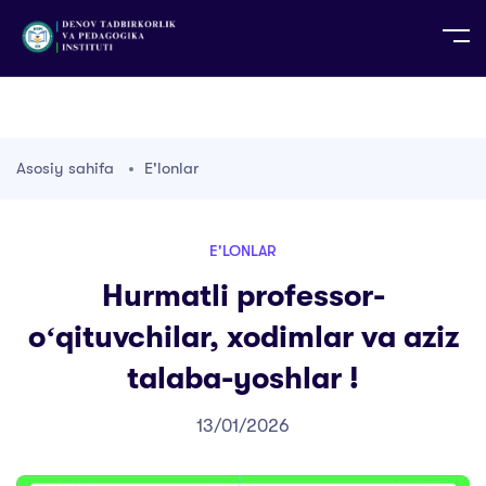
UZ
EN
RU
PS
ZH-CN
DE
HI
ID
TG
TR
Asosiy sahifa
E'lonlar
E'LONLAR
Hurmatli professor-
oʻqituvchilar, xodimlar va aziz
talaba-yoshlar !
13/01/2026