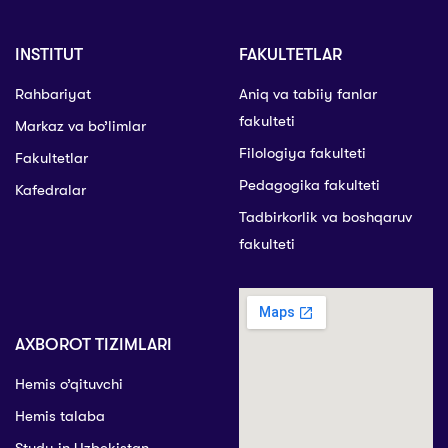
INSTITUT
FAKULTETLAR
Rahbariyat
Aniq va tabiiy fanlar
fakulteti
Markaz va bo’limlar
Filologiya fakulteti
Fakultetlar
Pedagogika fakulteti
Kafedralar
Tadbirkorlik va boshqaruv
fakulteti
AXBOROT TIZIMLARI
Hemis o’qituvchi
Hemis talaba
Study in Uzbekistan