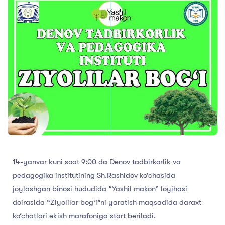
14-yanvar kuni soat 9:00 da Denov tadbirkorlik va
pedagogika institutining Sh.Rashidov ko‘chasida
joylashgan binosi hududida “Yashil makon” loyihasi
doirasida “Ziyolilar bog‘i”ni yaratish maqsadida daraxt
ko‘chatlari ekish marafoniga start beriladi.